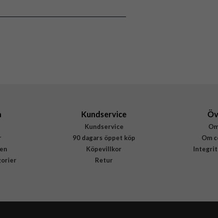
Flerfärgad
Metall, Plast
Onsala
577221
7319925772217
a
Kundservice
Öv
Kundservice
Om
r
90 dagars öppet köp
Om c
en
Köpevillkor
Integri
gorier
Retur