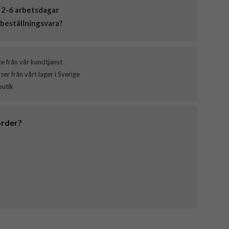
 2-6 arbetsdagar
beställningsvara?
ce från vår kundtjänst
er från vårt lager i Sverige
butik
order?