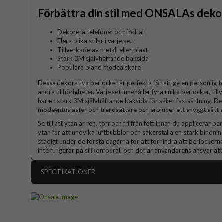
Förbättra din stil med ONSALAs deko
Dekorera telefoner och fodral
Flera olika stilar i varje set
Tillverkade av metall eller plast
Stark 3M självhäftande baksida
Populära bland modeälskare
Dessa dekorativa berlocker är perfekta för att ge en personlig touc
andra tillhörigheter. Varje set innehåller fyra unika berlocker, til
har en stark 3M självhäftande baksida för säker fastsättning. D
modeentusiaster och trendsättare och erbjuder ett snyggt sätt a
Se till att ytan är ren, torr och fri från fett innan du applicerar 
ytan för att undvika luftbubblor och säkerställa en stark bindn
stadigt under de första dagarna för att förhindra att berlocker
inte fungerar på silikonfodral, och det är användarens ansvar att s
SPECIFIKATIONER
Artikelnummer
Egenskaper