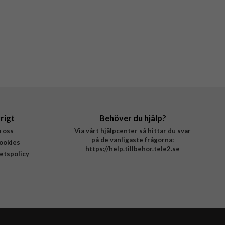
rigt
Behöver du hjälp?
 oss
Via vårt hjälpcenter så hittar du svar
på de vanligaste frågorna:
ookies
https://help.tillbehor.tele2.se
tetspolicy