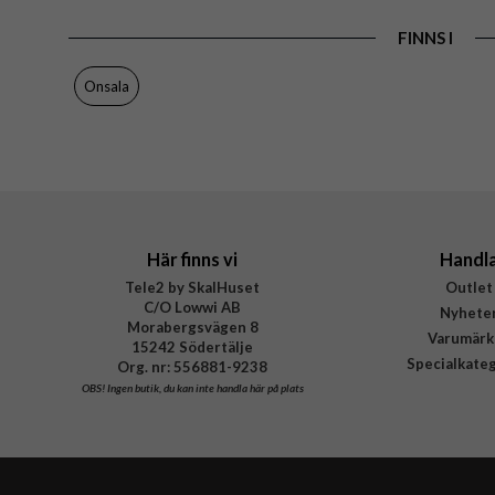
Färg
FINNS I
Material
Varumärke
Onsala
Tillverkarens art nr
EAN
Här finns vi
Handl
Tele2 by SkalHuset
Outlet
C/O Lowwi AB
Nyhete
Morabergsvägen 8
Varumärk
15242 Södertälje
Specialkate
Org. nr: 556881-9238
OBS!
Ingen butik, du kan inte handla här på plats