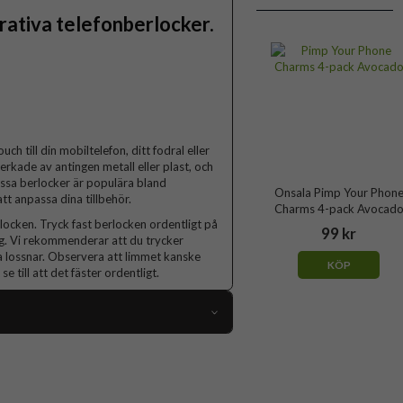
rativa telefonberlocker.
h till din mobiltelefon, ditt fodral eller
lverkade av antingen metall eller plast, och
essa berlocker är populära bland
Onsala Pimp Your Phon
tt anpassa dina tillbehör.
Charms 4-pack Avocad
berlocken. Tryck fast berlocken ordentligt på
99 kr
ing. Vi rekommenderar att du trycker
na lossnar. Observera att limmet kanske
KÖP
e till att det fäster ordentligt.
107641
Självhäftande