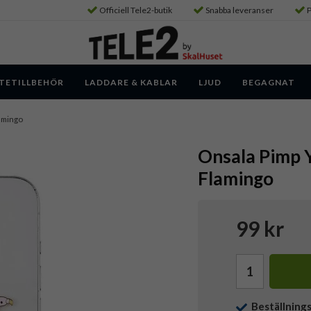
Officiell Tele2-butik
Snabba leveranser
P
TETILLBEHÖR
LADDARE & KABLAR
LJUD
BEGAGNAT
amingo
Onsala Pimp 
Flamingo
99 kr
Beställning