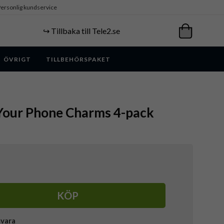
ersonlig kundservice
↪️ Tillbaka till Tele2.se
ÖVRIGT
TILLBEHÖRSPAKET
Your Phone Charms 4-pack
KÖP
svara