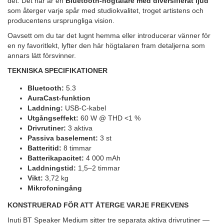
det. Det här är en
Bluetooth-högtalare med diversifierat ljud
som återger varje spår med studiokvalitet, troget artistens och
producentens ursprungliga vision.
Oavsett om du tar det lugnt hemma eller introducerar vänner för
en ny favoritlekt, lyfter den här högtalaren fram detaljerna som
annars lätt försvinner.
TEKNISKA SPECIFIKATIONER
Bluetooth:
5.3
AuraCast-funktion
Laddning:
USB-C-kabel
Utgångseffekt:
60 W @ THD <1 %
Drivrutiner:
3 aktiva
Passiva baselement:
3 st
Batteritid:
8 timmar
Batterikapacitet:
4 000 mAh
Laddningstid:
1,5–2 timmar
Vikt:
3,72 kg
Mikrofoningång
KONSTRUERAD FÖR ATT ÅTERGE VARJE FREKVENS
Inuti BT Speaker Medium sitter tre separata aktiva drivrutiner —