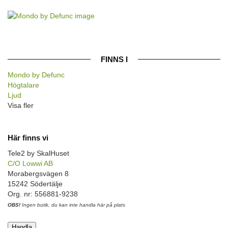
FINNS I
Mondo by Defunc
Högtalare
Ljud
Visa fler
Här finns vi
Tele2 by SkalHuset
C/O Lowwi AB
Morabergsvägen 8
15242 Södertälje
Org. nr: 556881-9238
OBS!
Ingen butik, du kan inte handla här på plats
Handla