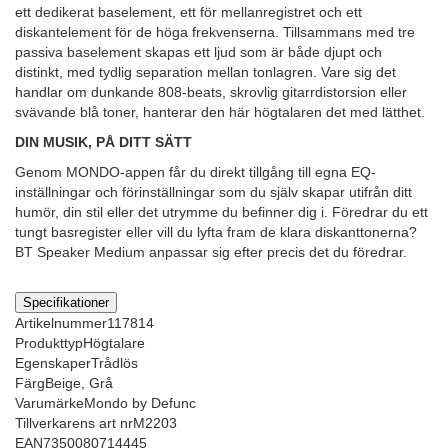
ett dedikerat baselement, ett för mellanregistret och ett
diskantelement för de höga frekvenserna. Tillsammans med tre
passiva baselement skapas ett ljud som är både djupt och
distinkt, med tydlig separation mellan tonlagren. Vare sig det
handlar om dunkande 808-beats, skrovlig gitarrdistorsion eller
svävande blå toner, hanterar den här högtalaren det med lätthet.
DIN MUSIK, PÅ DITT SÄTT
Genom MONDO-appen får du direkt tillgång till egna EQ-
inställningar och förinställningar som du själv skapar utifrån ditt
humör, din stil eller det utrymme du befinner dig i. Föredrar du ett
tungt basregister eller vill du lyfta fram de klara diskanttonerna?
BT Speaker Medium anpassar sig efter precis det du föredrar.
Specifikationer
Artikelnummer
117814
Produkttyp
Högtalare
Egenskaper
Trådlös
Färg
Beige, Grå
Varumärke
Mondo by Defunc
Tillverkarens art nr
M2203
EAN
7350080714445