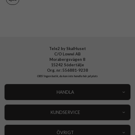
Tillverkarens art nr
232610
EAN
7319922326109
Tele2 by SkalHuset
C/O Lowwi AB
Morabergsvägen 8
15242 Södertälje
Org. nr: 556881-9238
OBS!
Ingen butik, du kan inte handla här på plats
HANDLA
Outlet
Nyheter
KUNDSERVICE
Varumärken
Kundservice
Specialkategorier
90 dagars öppet köp
ÖVRIGT