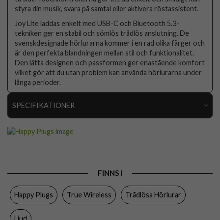
styra din musik, svara på samtal eller aktivera röstassistent.
Joy Lite laddas enkelt med USB-C och Bluetooth 5.3-
tekniken ger en stabil och sömlös trådlös anslutning. De
svenskdesignade hörlurarna kommer i en rad olika färger och
är den perfekta blandningen mellan stil och funktionalitet.
Den lätta designen och passformen ger enastående komfort
vilket gör att du utan problem kan använda hörlurarna under
långa perioder.
SPECIFIKATIONER
Artikelnummer
92353
Produkttyp
Hörlurar
Egenskaper
Trådlös
FINNS I
Färg
Blå
Happy Plugs
True Wireless
Trådlösa Hörlurar
Material
Plast
Varumärke
Happy Plugs
Ljud