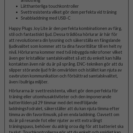
anslutning
Lätthanterliga touchkontroller
Svettresistenta vilket gör dem perfekta vid träning
Snabbladdning med USB-C
Happy Plugs Joy Lite är den perfekta kombinationen av färg,
stil och fantastiskt ljud. Dessa trådlösa hörlurar är här för
att revolutionera din lyssning och säkerställa en fängslande
ljudkvalitet som kommer att ta dina favoritlåtar till en helt ny
nivå. Hörlurarna kommer med två inbyggda mikrofoner vilket
även ger kristallklar samtalskvalitet så att du enkelt kan hålla
kontakten även när du är på språng. ENC-tekniken gör att du
slipper störande ljud från omvärlden och istället kan njuta av
oavbruten kommunikation och förbättrad samtalskvalitet,
även i bullriga miljöer.
Hörlurarna är svettresistenta, vilket gör dem perfekta för
träning eller utomhusaktiviteter och den imponerande
batteritiden på 29 timmar med det medföljande
laddningsfodralet, säkerställer att du kan njuta timma efter
timma av din favoritmusik, på en enda laddning. Oavsett om
du är på resande fot eller njuter av ett extra långt
träningspass, behöver du aldrig oroa dig för att batteriet ska
ta slut. Touchkontrollerna gör att du enkelt och smidigt kan