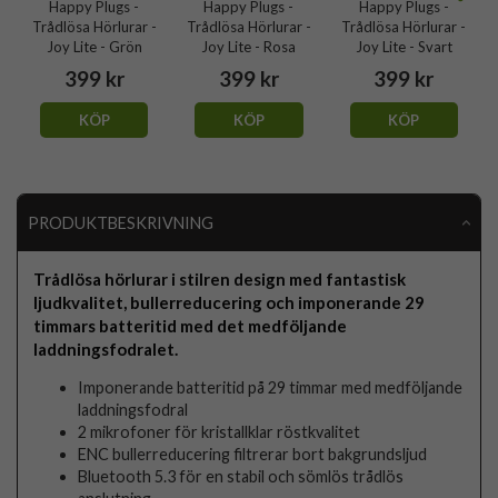
Happy Plugs -
Happy Plugs -
Happy Plugs -
Trådlösa Hörlurar -
Trådlösa Hörlurar -
Trådlösa Hörlurar -
Joy Lite - Grön
Joy Lite - Rosa
Joy Lite - Svart
399 kr
399 kr
399 kr
KÖP
KÖP
KÖP
PRODUKTBESKRIVNING
Trådlösa hörlurar i stilren design med fantastisk
ljudkvalitet, bullerreducering och imponerande 29
timmars batteritid med det medföljande
laddningsfodralet.
Imponerande batteritid på 29 timmar med medföljande
laddningsfodral
2 mikrofoner för kristallklar röstkvalitet
ENC bullerreducering filtrerar bort bakgrundsljud
Bluetooth 5.3 för en stabil och sömlös trådlös