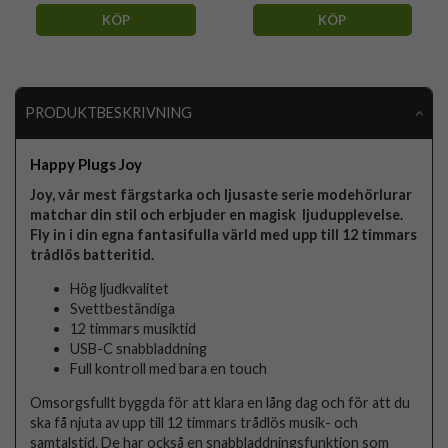
KÖP
KÖP
PRODUKTBESKRIVNING
Happy Plugs Joy
Joy, vår mest färgstarka och ljusaste serie modehörlurar
matchar din stil och erbjuder en magisk ljudupplevelse.
Fly in i din egna fantasifulla värld med upp till 12 timmars
trådlös batteritid.
Hög ljudkvalitet
Svettbeständiga
12 timmars musiktid
USB-C snabbladdning
Full kontroll med bara en touch
Omsorgsfullt byggda för att klara en lång dag och för att du
ska få njuta av upp till 12 timmars trådlös musik- och
samtalstid. De har också en snabbladdningsfunktion som