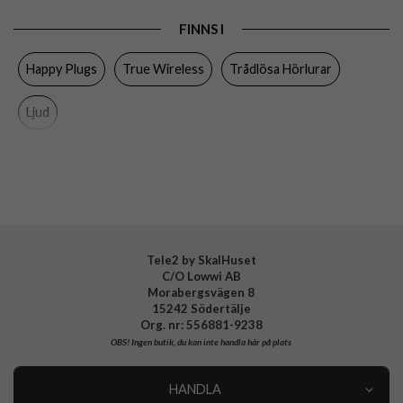
Egenskaper
Trådlös
FINNS I
Färg
Magenta
Happy Plugs
True Wireless
Trådlösa Hörlurar
Material
Plast
Varumärke
Happy Plugs
Ljud
Tillverkarens art nr
1728
EAN
7350116012927
Tele2 by SkalHuset
C/O Lowwi AB
Morabergsvägen 8
15242 Södertälje
Org. nr: 556881-9238
OBS!
Ingen butik, du kan inte handla här på plats
HANDLA