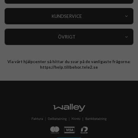
Outlet
Nyheter
KUNDSERVICE
Varumärken
Kundservice
Specialkategorier
90 dagars öppet köp
ÖVRIGT
Köpevillkor
Om oss
Retur
Om cookies
Via vårt hjälpcenter så hittar du svar på de vanligaste frågorna:
Integritetspolicy
https://help.tillbehor.tele2.se