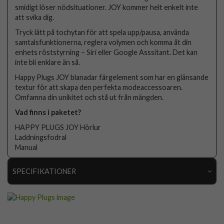
smidigt löser nödsituationer. JOY kommer helt enkelt inte
att svika dig.
Tryck lätt på tochytan för att spela upp/pausa, använda
samtalsfunktionerna, reglera volymen och komma åt din
enhets röststyrning – Siri eller Google Asssitant. Det kan
inte bli enklare än så.
Happy Plugs JOY blanadar färgelement som har en glänsande
textur för att skapa den perfekta modeaccessoaren.
Omfamna din unikitet och stå ut från mängden.
Vad finns i paketet?
HAPPY PLUGS JOY Hörlur
Laddningsfodral
Manual
SPECIFIKATIONER
Artikelnummer
80599
Produkttyp
Hörlurar