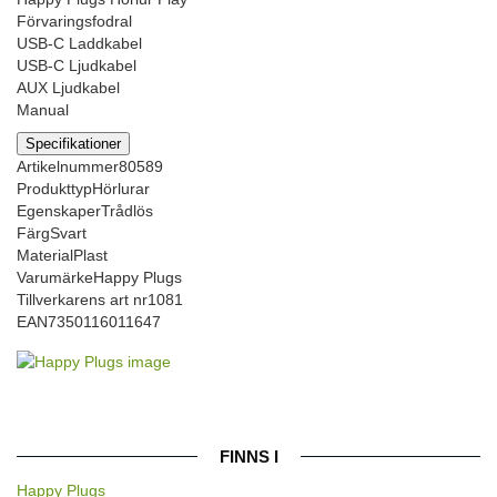
Förvaringsfodral
USB-C Laddkabel
USB-C Ljudkabel
AUX Ljudkabel
Manual
Specifikationer
Artikelnummer
80589
Produkttyp
Hörlurar
Egenskaper
Trådlös
Färg
Svart
Material
Plast
Varumärke
Happy Plugs
Tillverkarens art nr
1081
EAN
7350116011647
FINNS I
Happy Plugs