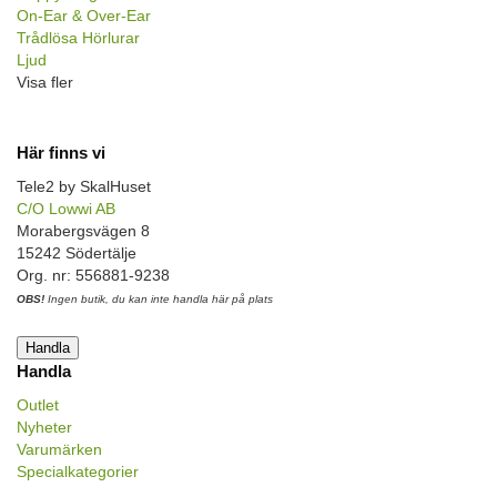
On-Ear & Over-Ear
Trådlösa Hörlurar
Ljud
Visa fler
Här finns vi
Tele2 by SkalHuset
C/O Lowwi AB
Morabergsvägen 8
15242 Södertälje
Org. nr: 556881-9238
OBS!
Ingen butik, du kan inte handla här på plats
Handla
Handla
Outlet
Nyheter
Varumärken
Specialkategorier