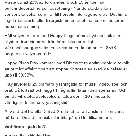
Visste du att 20% av folk mellan 6 och 19 år lider av
bullerinducerad hörselnedsättning? När de skadats kan
sensoriska celler som hör till hörseln inte regenereras. Det finns
inget medicinskt eller kirurgiskt botemedel mot bullerinducerad
hörselnedsättning.
Håll volymen nere med Happy Plugs hörselskyddsteknik som
skyddar trumhinnorna från hörselskador enligt
Världshälsoorganisationens rekommendation om ett 85dB-
begränsat volymområde.
Happy Plugs Play kommer med Biomasters antimikrobiella teknik,
ett otroligt effektivt sätt att stoppa tillväxten av skadliga bakterier
upp till 99,99%.
Play levererar 25 timmars lyssningstid för musik, video, spel och
prat. Så fortsätt och lägg till några fler låtar i den spellistan. Och
om du vill utöka upplevelsen, ladda dem i 10 minuter för
ytterligare 5 timmars lyssningstid.
Använd USB-C eller 3,5 AUX-uttaget för att ansluta till en väns
hörlurar. Dela din musik eller titta på en film tillsammans.
Vad finns i paketet?
Happy Plugs Hörlur Play