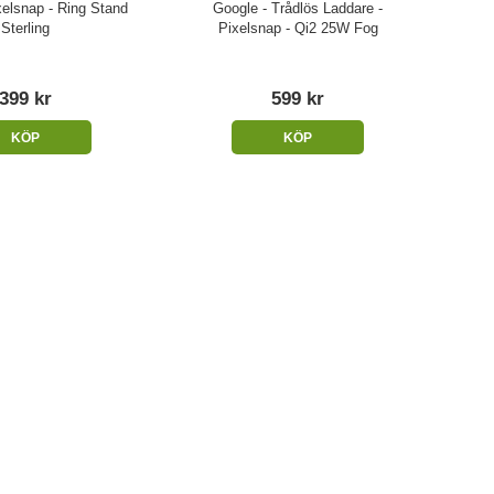
xelsnap - Ring Stand
Google - Trådlös Laddare -
Sterling
Pixelsnap - Qi2 25W Fog
399 kr
599 kr
KÖP
KÖP