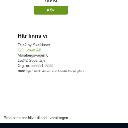
799 kr
KÖP
Här finns vi
Tele2 by SkalHuset
C/O Lowwi AB
Morabergsvägen 8
15242 Södertälje
Org. nr: 556881-9238
OBS!
Ingen butik, du kan inte handla här på plats
Produkten har blivit tillagd i varukorgen