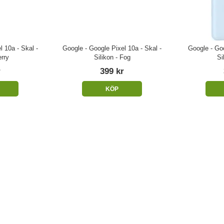
l 10a - Skal -
Google - Google Pixel 10a - Skal -
Google - Goo
erry
Silikon - Fog
Si
r
399 kr
KÖP