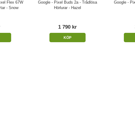
ixel Flex 67W
Google - Pixel Buds 2a - Trådlösa
Google - Pi
tar - Snow
Hörlurar - Hazel
r
1 790 kr
KÖP