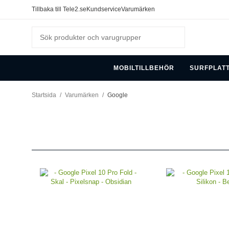
Tillbaka till Tele2.se
Kundservice
Varumärken
MOBILTILLBEHÖR
SURFPLAT
Startsida
/
Varumärken
/
Google