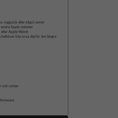
n, ryggsäck eller något annat
h andra Apple-enheter
c eller Apple Watch
h behöver inte oroa dig för det längre
m och vatten
 firmware