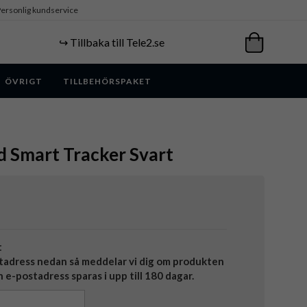
ersonlig kundservice
↪️ Tillbaka till Tele2.se
ÖVRIGT
TILLBEHÖRSPAKET
d Smart Tracker Svart
t
tadress nedan så meddelar vi dig om produkten
in e-postadress sparas i upp till 180 dagar.