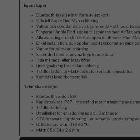
Egenskaper
Bluetooth-lokalisering i form av ett kort
Officiell Apple Find My-certifiering
Vaktar och skyddar dina viktiga föremål – plånbok, telefo
Fungerar i Apple Find-appen tillsammans med AirTag oc
Alla aviseringar direkt i Hitta-appen för iPhone, iPad, Ma
Enkel installation, du kopplar ihop taggkortet en gång oc
Varnar för oönskad spårning
Säker drift med anonyma krypterade data
Inga månads- eller årsavgifter
Ljudsignalering för enklare sökning
Trådlös laddning – LED-indikator för laddningsstatus
Kompakt kreditkortsstorlek
Tekniska detaljer
Bluetooth version 5.0
Kapslingsklass IP67 – motstånd mot inträngning av dam
Trådlös laddning
Uthållighet för en laddning upp till 3 månader
OTA firmware-uppdatering – automatisk uppdatering av
Driftstemperatur: 0 till 60 °C
Mått: 85 x 54 x 2,6 mm