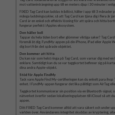
mot vatteninträngning upp till en meters djup i 30 minuter i en
FIXED Tag Card kan laddas trådlöst, håller i upp till 3 månader 
många laddningscykler, så att Tag Card kan tjäna dig i flera år 
Card är en enkel och effektiv lösning för att spåra och hitta bo
fungerar perfekt i Apples ekosystem.
Den håller koll
Tappar du hela tiden bort eller glömmer viktiga saker? Tag Card 
föremål åt dig. FyndMy-appen på din iPhone, iPad eller Apple
dig bort från det spårade objektet.
Den kommer att hitta
Du kan när som helst ringa på Tag Card, som varnar dig med en 
enklare. Samtidigt kan du se var taggkortet befinner sig på kart
dina andra Apple-objekt.
Stöd för Apple FindMy
Tack vare Apple Find My-certifieringen kan du enkelt para ihop
enhet. I FyndMy-appen fungerar det lika pålitligt som AirTag ell
Taggkortet kommunicerar sin position via en Bluetooth-signal, o
nätverket överför sedan lokaliseringsplatsen till iCloud så att du
appen.
Ditt FIXED Tag Card kommer alltid att vara säkert och under up
världen över. Användarens integritet skyddas av kryptering, al