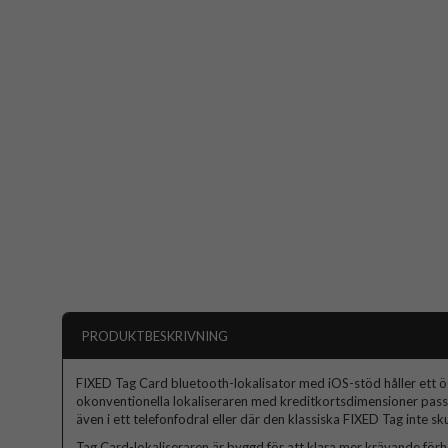
PRODUKTBESKRIVNING
FIXED Tag Card bluetooth-lokalisator med iOS-stöd håller ett ög
okonventionella lokaliseraren med kreditkortsdimensioner passar
även i ett telefonfodral eller där den klassiska FIXED Tag inte skul
Tag Card-lokaliseraren är byggd för att klara mer krävande fö