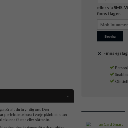
eller via SMS. 
finns i lager.
Bevaka
Finns ej i lag
Personli
Snabba l
Officiel
a på allt du bryr dig om. Den
 perfekt inte bara i varje plånbok, utan
le kunna fästas eller sättas in.
rhållanden, den är dammtät och skyddad