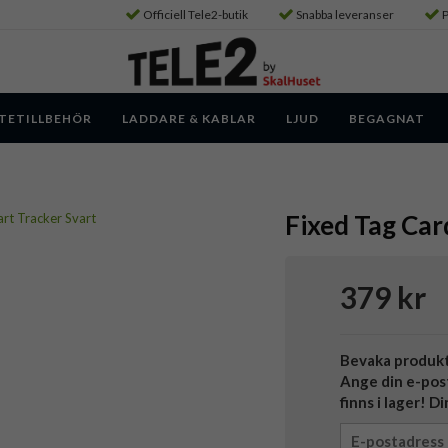
Officiell Tele2-butik
Snabba leveranser
P
TETILLBEHÖR
LADDARE & KABLAR
LJUD
BEGAGNAT
Fixed Tag Car
379 kr
Bevaka produk
Ange din e-pos
finns i lager! D