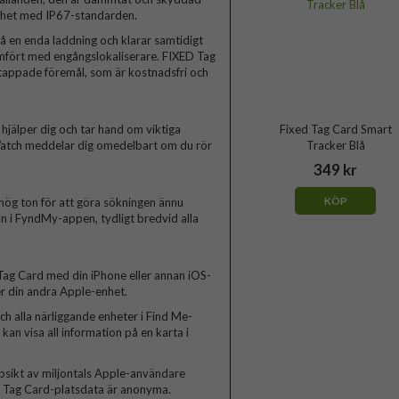
lighet med IP67-standarden.
på en enda laddning och klarar samtidigt
jämfört med engångslokaliserare. FIXED Tag
rttappade föremål, som är kostnadsfri och
hjälper dig och tar hand om viktiga
Fixed Tag Card Smart
 Watch meddelar dig omedelbart om du rör
Tracker Blå
349 kr
KÖP
hög ton för att göra sökningen ännu
an i FyndMy-appen, tydligt bredvid alla
 Tag Card med din iPhone eller annan iOS-
er din andra Apple-enhet.
ch alla närliggande enheter i Find Me-
 kan visa all information på en karta i
psikt av miljontals Apple-användare
la Tag Card-platsdata är anonyma.