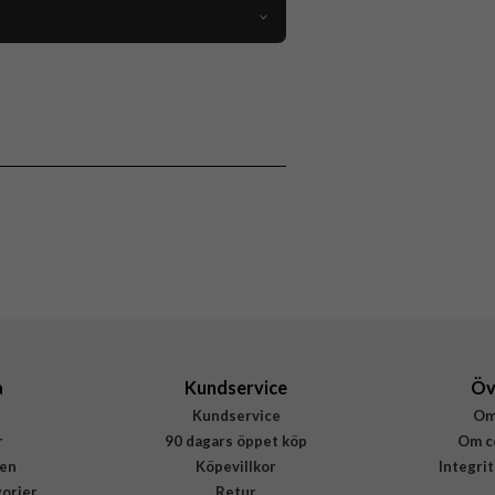
106766
Tracker
Svart
Fixed
FIXTAG-CARD-BK
8591680146659
a
Kundservice
Öv
Kundservice
Om
r
90 dagars öppet köp
Om c
en
Köpevillkor
Integri
gorier
Retur