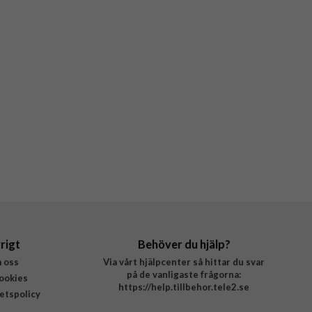
rigt
Behöver du hjälp?
 oss
Via vårt hjälpcenter så hittar du svar
på de vanligaste frågorna:
ookies
https://help.tillbehor.tele2.se
tetspolicy