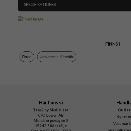
SPECIFIKATIONER
Artikelnummer
Produkttyp
Färg
FINNS I
Varumärke
Tillverkarens art nr
Fixed
Universella tillbehör
EAN
Här finns vi
Handl
Tele2 by SkalHuset
Outlet
C/O Lowwi AB
Nyhete
Morabergsvägen 8
Varumärk
15242 Södertälje
Specialkate
Org. nr: 556881-9238