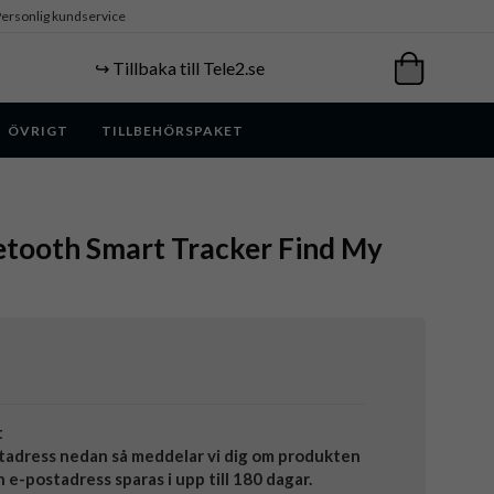
ersonlig kundservice
↪️ Tillbaka till Tele2.se
ÖVRIGT
TILLBEHÖRSPAKET
etooth Smart Tracker Find My
t
tadress nedan så meddelar vi dig om produkten
in e-postadress sparas i upp till 180 dagar.