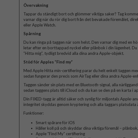
Övervakning
Tappar du ständigt bort och glömmer viktiga saker? Tag kommer a
varnar dig när du rör dig bort från det bevakade föremålet, dire
eller Apple Watch.
Spårning
Du kan ringa på taggen när som helst. Den varnar dig med en hö
letar efter en borttappad nyckel eller plånbok i din lägenhet. Du 
”Hitta mig”, tydligt bredvid alla dina andra Apple-objekt.
Stöd för Apples ”Find my”
Med Apple Hitta min-certifiering parar du helt enkelt taggen me
sedan fungerar den precis som AirTag eller dina andra Apple-enh
Taggen sänder sin plats med en Bluetooth-signal, alla närliggan
sedan taggens plats till iCloud och du kan se den på en karta i a
Din FIXED-tagg är alltid säker och synlig för miljontals Apple-
integritet skyddas genom kryptering och alla taggars platsdata
Funktioner:
Smart spårare för iOS
Håller koll på och skyddar dina viktiga föremål – plånbok,
Apple ”Find My” certifiering