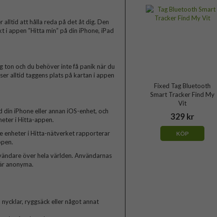
lltid att hålla reda på det åt dig. Den
kt i appen ”Hitta min” på din iPhone, iPad
g ton och du behöver inte få panik när du
ser alltid taggens plats på kartan i appen
Fixed Tag Bluetooth
Smart Tracker Find My
Vit
d din iPhone eller annan iOS-enhet, och
329 kr
eter i Hitta-appen.
de enheter i Hitta-nätverket rapporterar
KÖP
ppen.
användare över hela världen. Användarnas
 är anonyma.
 nycklar, ryggsäck eller något annat