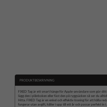
PRODUKTBESKRIVNING
FIXED Tag är ett smart hänge för Apple-användare som gör ditt l
lägg den i plånboken eller fäst den på ryggsäcken så ser du allti
Hitta. FIXED Tag är en enkel och effektiv lösning för att hålla r
fungerar utan avgift, håller i upp till ett år och passar perfekt in