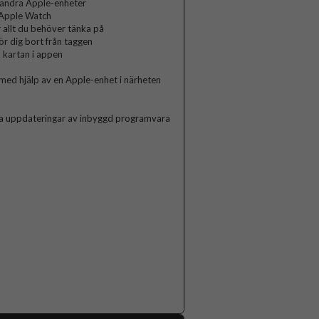
 andra Apple-enheter
h Apple Watch
r allt du behöver tänka på
 dig bort från taggen
 kartan i appen
n med hjälp av en Apple-enhet i närheten
a uppdateringar av inbyggd programvara