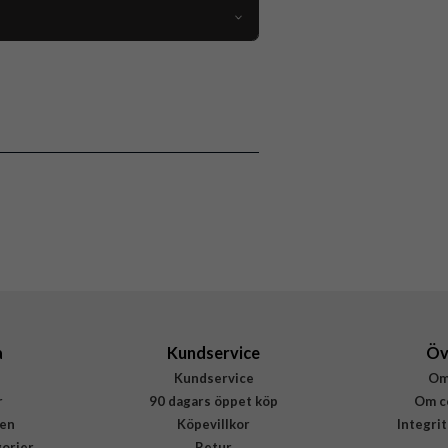
96578
Tracker
Trådlös
Svart
Plast
Fixed
FIXTAG-BK
8591680146628
a
Kundservice
Öv
Kundservice
Om
r
90 dagars öppet köp
Om c
en
Köpevillkor
Integri
gorier
Retur