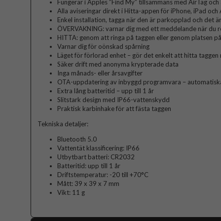
Fungerar i Apples ”Find My” tillsammans med AirTag och
Alla aviseringar direkt i Hitta-appen för iPhone, iPad oc
Enkel installation, tagga när den är parkopplad och det ä
ÖVERVAKNING: varnar dig med ett meddelande när du rör
HITTA: genom att ringa på taggen eller genom platsen på
Varnar dig för oönskad spårning
Läget för förlorad enhet – gör det enkelt att hitta tagge
Säker drift med anonyma krypterade data
Inga månads- eller årsavgifter
OTA-uppdatering av inbyggd programvara – automatisk
Extra lång batteritid – upp till 1 år
Slitstark design med IP66-vattenskydd
Praktisk karbinhake för att fästa taggen
Tekniska detaljer:
Bluetooth 5.0
Vattentät klassificering: IP66
Utbytbart batteri: CR2032
Batteritid: upp till 1 år
Driftstemperatur: -20 till +70°C
Mått: 39 x 39 x 7 mm
Vikt: 11 g