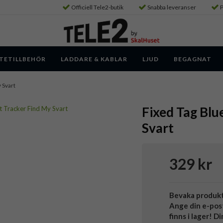
Officiell Tele2-butik
Snabba leveranser
P
TETILLBEHÖR
LADDARE & KABLAR
LJUD
BEGAGNAT
 Svart
Fixed Tag Blu
Svart
329 kr
Bevaka produk
Ange din e-pos
finns i lager! D