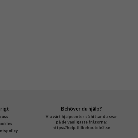
rigt
Behöver du hjälp?
 oss
Via vårt hjälpcenter så hittar du svar
på de vanligaste frågorna:
ookies
https://help.tillbehor.tele2.se
tetspolicy