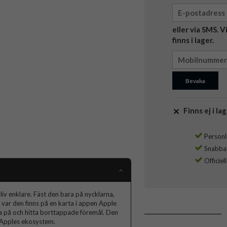
eller via SMS. 
finns i lager.
Bevaka
Finns ej i lag
Personli
Snabba l
Officiel
iv enklare. Fäst den bara på nycklarna,
d var den finns på en karta i appen Apple
eda på och hitta borttappade föremål. Den
 i Apples ekosystem.