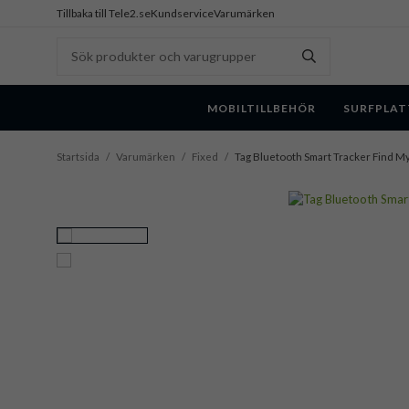
Tillbaka till Tele2.se
Kundservice
Varumärken
MOBILTILLBEHÖR
SURFPLAT
Startsida
/
Varumärken
/
Fixed
/
Tag Bluetooth Smart Tracker Find My