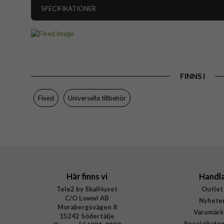
SPECIFIKATIONER
Artikelnummer
Produkttyp
Egenskaper
FINNS I
Färg
Material
Fixed
Universella tillbehör
Varumärke
Tillverkarens art nr
EAN
Här finns vi
Handl
Tele2 by SkalHuset
Outlet
C/O Lowwi AB
Nyhete
Morabergsvägen 8
Varumärk
15242 Södertälje
Specialkate