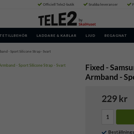
Officiell Tele2-butik
Snabba leveranser
P
TETILLBEHÖR
LADDARE & KABLAR
LJUD
BEGAGNAT
nd - Sport Silicone Strap - Svart
Fixed - Sams
Armband - Spo
229 kr
Beställning