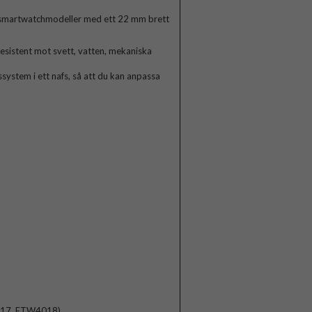
la smartwatchmodeller med ett 22 mm brett
esistent mot svett, vatten, mekaniska
system i ett nafs, så att du kan anpassa
)
017, FTW4018)