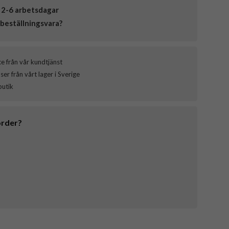
 2-6 arbetsdagar
beställningsvara?
ce från vår kundtjänst
er från vårt lager i Sverige
butik
order?