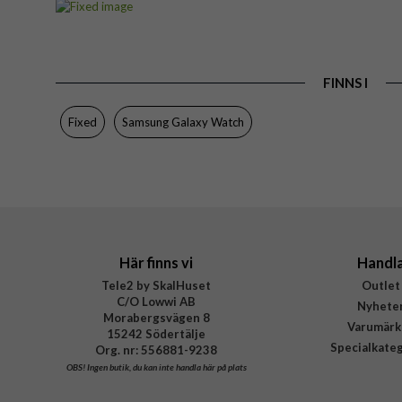
Passar till
Produkttyp
FINNS I
Egenskaper
Färg
Fixed
Samsung Galaxy Watch
Material
Varumärke
Tillverkarens art nr
EAN
Här finns vi
Handl
Tele2 by SkalHuset
Outlet
C/O Lowwi AB
Nyhete
Morabergsvägen 8
Varumärk
15242 Södertälje
Specialkate
Org. nr: 556881-9238
OBS!
Ingen butik, du kan inte handla här på plats