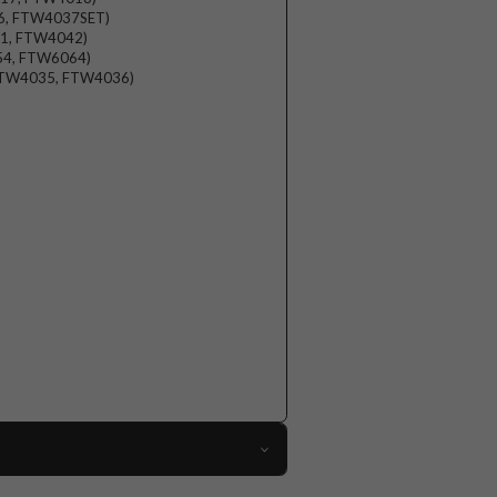
26, FTW4037SET)
41, FTW4042)
054, FTW6064)
 FTW4035, FTW4036)
96517