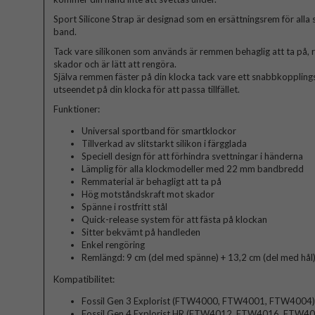
Sport Silicone Strap är designad som en ersättningsrem för al
band.
Tack vare silikonen som används är remmen behaglig att ta på, r
skador och är lätt att rengöra.
Själva remmen fäster på din klocka tack vare ett snabbkopplings
utseendet på din klocka för att passa tillfället.
Funktioner:
Universal sportband för smartklockor
Tillverkad av slitstarkt silikon i färgglada
Speciell design för att förhindra svettningar i händerna
Lämplig för alla klockmodeller med 22 mm bandbredd
Remmaterial är behagligt att ta på
Hög motståndskraft mot skador
Spänne i rostfritt stål
Quick-release system för att fästa på klockan
Sitter bekvämt på handleden
Enkel rengöring
Remlängd: 9 cm (del med spänne) + 13,2 cm (del med hål
Kompatibilitet:
Fossil Gen 3 Explorist (FTW4000, FTW4001, FTW4004)
Fossil Gen 4 Explorist HR (FTW4012, FTW4016, FTW4