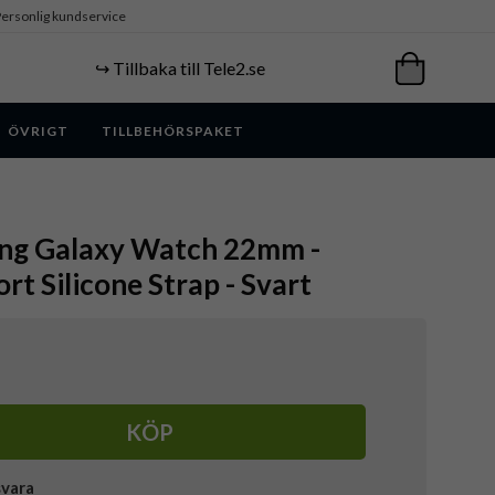
ersonlig kundservice
↪️ Tillbaka till Tele2.se
ÖVRIGT
TILLBEHÖRSPAKET
ung Galaxy Watch 22mm -
rt Silicone Strap - Svart
KÖP
svara