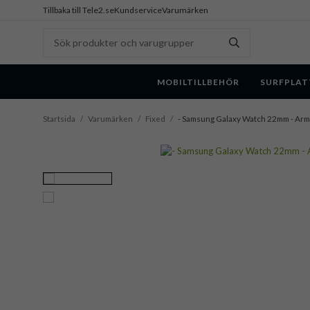
Tillbaka till Tele2.se
Kundservice
Varumärken
MOBILTILLBEHÖR
SURFPLAT
Startsida
/
Varumärken
/
Fixed
/
- Samsung Galaxy Watch 22mm - Armba