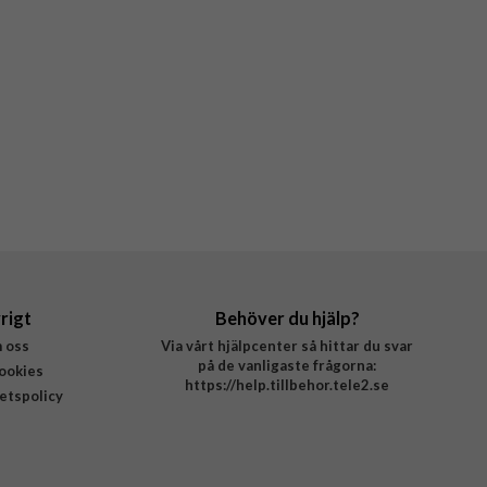
rigt
Behöver du hjälp?
 oss
Via vårt hjälpcenter så hittar du svar
på de vanligaste frågorna:
ookies
https://help.tillbehor.tele2.se
tetspolicy