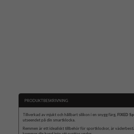
PRODUKTBESKRIVNING
Tillverkad av mjukt och hållbart silikon i en snygg färg,
FIXED Sp
utseendet på din smartklocka.
Remmen är ett idealiskt tillbehör för sportklockor, är väderbest
kommer din hand inte att svettas under.