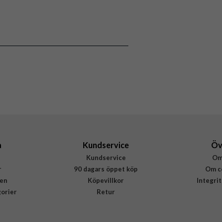
Samsung Galaxy Watch 22mm
Armband
Vattentålig
Svart
Silikon
Fixed
FIXSST-22MM-LIBK
8591680134618
a
Kundservice
Öv
Kundservice
Om
r
90 dagars öppet köp
Om c
en
Köpevillkor
Integri
gorier
Retur