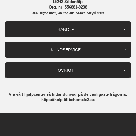
15242 Södertälje
Org. nr: 556881-9238
OBS!
Ingen butik, du kan inte handla här på plats
HANDLA
Outlet
Nyheter
KUNDSERVICE
Varumärken
Kundservice
Specialkategorier
90 dagars öppet köp
ÖVRIGT
Köpevillkor
Om oss
Retur
Om cookies
Via vårt hjälpcenter så hittar du svar på de vanligaste frågorna:
Integritetspolicy
https://help.tillbehor.tele2.se