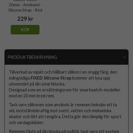
20mm - Armband -
Silicone Strap - Röd
229 kr
KÖP
PRODUKTBESKRIVNING
Tillverkad av mjukt och hållbart silikon i en snygg färg, den
mångsidiga
FIXED Silicone Strap
kommer att lysa upp
utseendet på din smartklocka.
Designad som en ersättningsrem för smartwatch-modeller
med en 20 mm bred rem.
Tack vare silikonen som används är remmen bekväm att ta
vid, motståndskraftig mot svett, vatten och mekaniska
skador och lätt att rengöra. Detta gör den lämplig för sport
och vardagskläder.
Remmen fästs på din klocka på nolltid, tack vare ett system