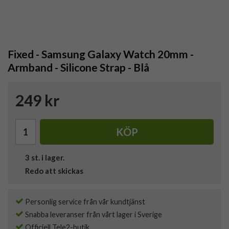
Fixed - Samsung Galaxy Watch 20mm -
Armband - Silicone Strap - Blå
249 kr
KÖP
3
st. i lager.
Redo att skickas
Personlig service från vår kundtjänst
Snabba leveranser från vårt lager i Sverige
Officiell Tele2-butik