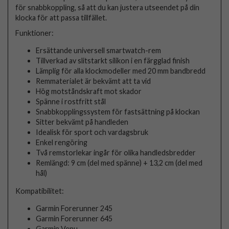
för snabbkoppling, så att du kan justera utseendet på din
klocka för att passa tillfället.
Funktioner:
Ersättande universell smartwatch-rem
Tillverkad av slitstarkt silikon i en färgglad finish
Lämplig för alla klockmodeller med 20 mm bandbredd
Remmaterialet är bekvämt att ta vid
Hög motståndskraft mot skador
Spänne i rostfritt stål
Snabbkopplingssystem för fastsättning på klockan
Sitter bekvämt på handleden
Idealisk för sport och vardagsbruk
Enkel rengöring
Två remstorlekar ingår för olika handledsbredder
Remlängd: 9 cm (del med spänne) + 13,2 cm (del med
hål)
Kompatibilitet:
Garmin Forerunner 245
Garmin Forerunner 645
Garmin Venu