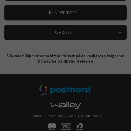
Outlet
Nyheter
KUNDSERVICE
Varumärken
Kundservice
Specialkategorier
90 dagars öppet köp
ÖVRIGT
Köpevillkor
Om oss
Retur
Om cookies
Via vårt hjälpcenter så hittar du svar på de vanligaste frågorna:
Integritetspolicy
https://help.tillbehor.tele2.se