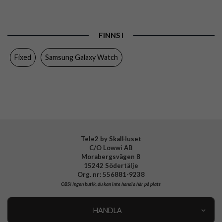
Passar till
Samsung Galaxy Watch 20mm
Produkttyp
Armband
FINNS I
Egenskaper
Slimmad
Fixed
Samsung Galaxy Watch
Färg
Blå
Material
Silikon
Varumärke
Fixed
Tillverkarens art nr
FIXSST-20MM-BL
EAN
8591680125937
Tele2 by SkalHuset
C/O Lowwi AB
Morabergsvägen 8
15242 Södertälje
Org. nr: 556881-9238
OBS!
Ingen butik, du kan inte handla här på plats
HANDLA