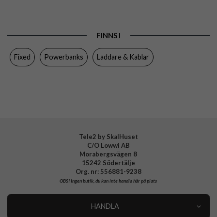
Produkttyp
Powerbank
Färg
Svart
FINNS I
Varumärke
Fixed
Fixed
Powerbanks
Laddare & Kablar
Tillverkarens art nr
FIXZEN-30-BK
EAN
8591680148943
Tele2 by SkalHuset
C/O Lowwi AB
Morabergsvägen 8
15242 Södertälje
Org. nr: 556881-9238
OBS!
Ingen butik, du kan inte handla här på plats
HANDLA