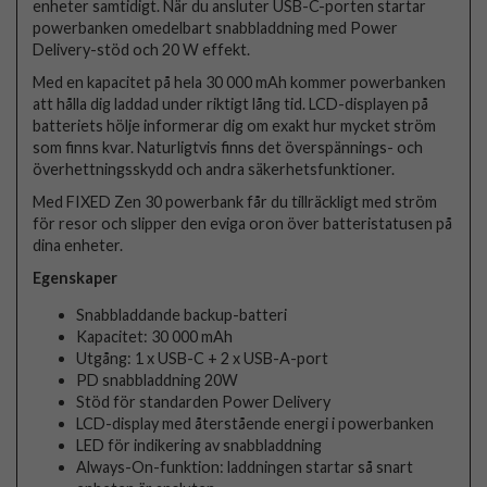
enheter samtidigt. När du ansluter USB-C-porten startar
powerbanken omedelbart snabbladdning med Power
Delivery-stöd och 20 W effekt.
Med en kapacitet på hela 30 000 mAh kommer powerbanken
att hålla dig laddad under riktigt lång tid. LCD-displayen på
batteriets hölje informerar dig om exakt hur mycket ström
som finns kvar. Naturligtvis finns det överspännings- och
överhettningsskydd och andra säkerhetsfunktioner.
Med FIXED Zen 30 powerbank får du tillräckligt med ström
för resor och slipper den eviga oron över batteristatusen på
dina enheter.
Egenskaper
Snabbladdande backup-batteri
Kapacitet: 30 000 mAh
Utgång: 1 x USB-C + 2 x USB-A-port
PD snabbladdning 20W
Stöd för standarden Power Delivery
LCD-display med återstående energi i powerbanken
LED för indikering av snabbladdning
Always-On-funktion: laddningen startar så snart