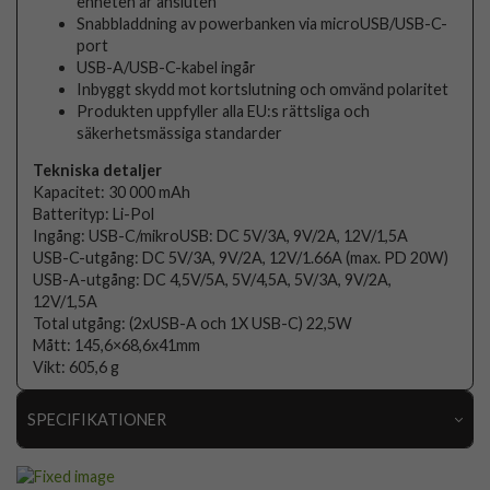
enheten är ansluten
Snabbladdning av powerbanken via microUSB/USB-C-
port
USB-A/USB-C-kabel ingår
Inbyggt skydd mot kortslutning och omvänd polaritet
Produkten uppfyller alla EU:s rättsliga och
säkerhetsmässiga standarder
Tekniska detaljer
Kapacitet: 30 000 mAh
Batterityp: Li-Pol
Ingång: USB-C/mikroUSB: DC 5V/3A, 9V/2A, 12V/1,5A
USB-C-utgång: DC 5V/3A, 9V/2A, 12V/1.66A (max. PD 20W)
USB-A-utgång: DC 4,5V/5A, 5V/4,5A, 5V/3A, 9V/2A,
12V/1,5A
Total utgång: (2xUSB-A och 1X USB-C) 22,5W
Mått: 145,6×68,6x41mm
Vikt: 605,6 g
SPECIFIKATIONER
Artikelnummer
106790