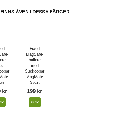
FINNS ÄVEN I DESSA FÄRGER
xed
Fixed
afe-
MagSafe-
lare
hållare
ed
med
oppar
Sugkoppar
Mate
MagMate
ön
Svart
 kr
199 kr
ÖP
KÖP