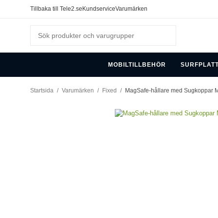
Tillbaka till Tele2.se
Kundservice
Varumärken
MOBILTILLBEHÖR
SURFPLAT
Startsida
/
Varumärken
/
Fixed
/
MagSafe-hållare med Sugkoppar 