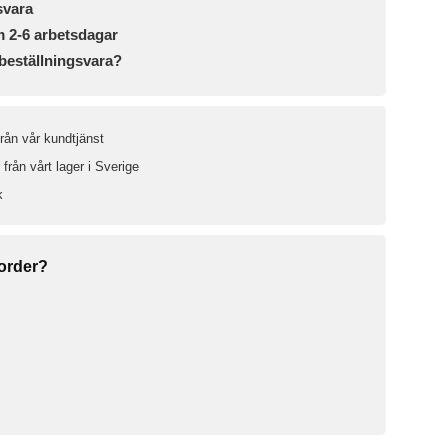
svara
m 2-6 arbetsdagar
beställningsvara?
från vår kundtjänst
från vårt lager i Sverige
k
 order?