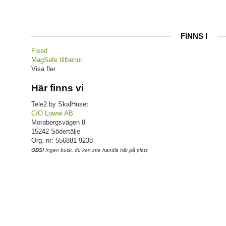
FINNS I
Fixed
MagSafe tillbehör
Visa fler
Här finns vi
Tele2 by SkalHuset
C/O Lowwi AB
Morabergsvägen 8
15242 Södertälje
Org. nr: 556881-9238
OBS!
Ingen butik, du kan inte handla här på plats