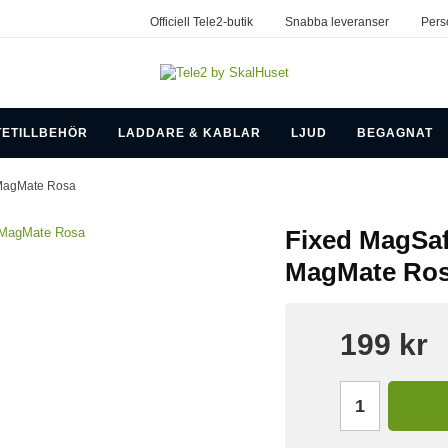
Officiell Tele2-butik
Snabba leveranser
Pers
TETILLBEHÖR
LADDARE & KABLAR
LJUD
BEGAGNAT
MagMate Rosa
Fixed MagSaf
MagMate Ro
199 kr