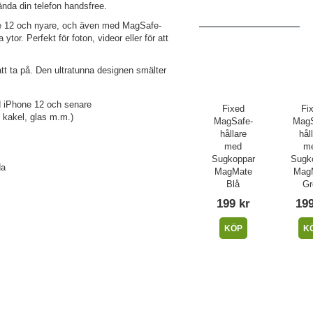
nda din telefon handsfree.
one 12 och nyare, och även med MagSafe-
ytor. Perfekt för foton, videor eller för att
att ta på. Den ultratunna designen smälter
 iPhone 12 och senare
Fixed
Fi
, kakel, glas m.m.)
MagSafe-
MagS
hållare
hål
med
m
Sugkoppar
Sugk
da
MagMate
Mag
Blå
Gr
199 kr
199
KÖP
K