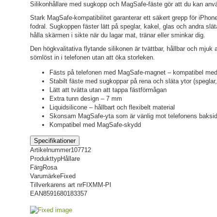
Silikonhållare med sugkopp och MagSafe-fäste gör att du kan anvä
Stark MagSafe-kompatibilitet garanterar ett säkert grepp för iPh
fodral. Sugkoppen fäster lätt på speglar, kakel, glas och andra släta 
hålla skärmen i sikte när du lagar mat, tränar eller sminkar dig.
Den högkvalitativa flytande silikonen är tvättbar, hållbar och mjuk 
sömlöst in i telefonen utan att öka storleken.
Fästs på telefonen med MagSafe-magnet – kompatibel med
Stabilt fäste med sugkoppar på rena och släta ytor (speglar
Lätt att tvätta utan att tappa fästförmågan
Extra tunn design – 7 mm
Liquidsilicone – hållbart och flexibelt material
Skonsam MagSafe-yta som är vänlig mot telefonens baksi
Kompatibel med MagSafe-skydd
Specifikationer
Artikelnummer
107712
Produkttyp
Hållare
Färg
Rosa
Varumärke
Fixed
Tillverkarens art nr
FIXMM-PI
EAN
8591680183357