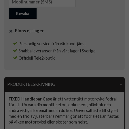
Bevaka
Finns ej i lager.
Personlig service från vår kundtjänst
Snabba leveranser från vårt lager i Sverige
Officiell Tele2-butik
PRODUKTBESKRIVNING
FIXED Handlebar Case
är ett vattentätt motorcykelfodral
för att förvara din mobiltelefon, dokument, plånbok och
andra viktiga föremål medan du kör. Universalfäste till styret
med en trio av justerbara remmar gör att fodralet kan fästas
på vilken motorcykel eller skoter som helst.