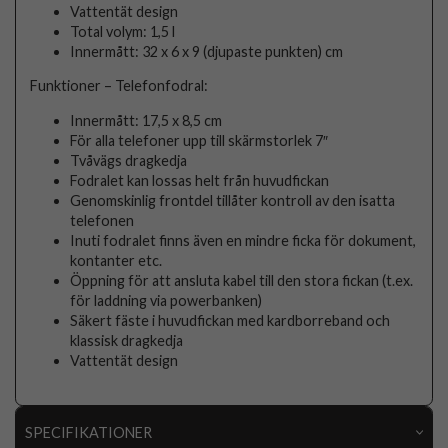
Vattentät design
Total volym: 1,5 l
Innermått: 32 x 6 x 9 (djupaste punkten) cm
Funktioner – Telefonfodral:
Innermått: 17,5 x 8,5 cm
För alla telefoner upp till skärmstorlek 7″
Tvåvägs dragkedja
Fodralet kan lossas helt från huvudfickan
Genomskinlig frontdel tillåter kontroll av den isatta
telefonen
Inuti fodralet finns även en mindre ficka för dokument,
kontanter etc.
Öppning för att ansluta kabel till den stora fickan (t.ex.
för laddning via powerbanken)
Säkert fäste i huvudfickan med kardborreband och
klassisk dragkedja
Vattentät design
SPECIFIKATIONER