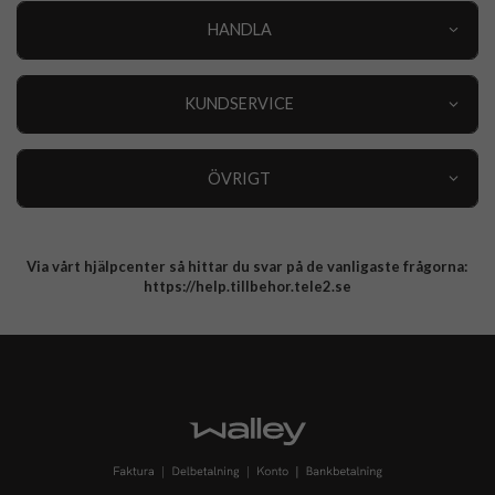
HANDLA
Outlet
Nyheter
KUNDSERVICE
Varumärken
Kundservice
Specialkategorier
90 dagars öppet köp
ÖVRIGT
Köpevillkor
Om oss
Retur
Om cookies
Via vårt hjälpcenter så hittar du svar på de vanligaste frågorna:
Integritetspolicy
https://help.tillbehor.tele2.se