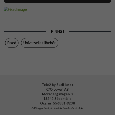
Artikelnummer
96521
Produkttyp
Hållare
Egenskaper
Grepp/hållare
FINNS I
Färg
Svart
Fixed
Universella tillbehör
Material
Polyester
Varumärke
Fixed
Tillverkarens art nr
FIXHDC-BK
EAN
8591680135530
Tele2 by SkalHuset
C/O Lowwi AB
Morabergsvägen 8
15242 Södertälje
Org. nr: 556881-9238
OBS!
Ingen butik, du kan inte handla här på plats