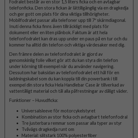
Fodralet består av en stor 1,5 liters ficka och en avtagbar
telefonficka. Den stora fickan är lättillgänglig via en dragkedja
och ger gott om plats för dina viktiga tillhörigheter.
Mobilfodralet passar alla telefoner upp till 7″ skärmdiagonal.
Inuti denna ficka finns även tillräckligt med plats för
dokument eller en liten plånbok. Faktum är att hela
telefonfodralet kan dras upp under en paus på en tur och du
kommer ha alltid din telefon och viktiga värdesaker med dig.
Den främre delen av telefonfodralet är gjord av
genomskinlig folie vilket gör att du kan styra din telefon
under körning till exempel när du använder navigering.
Dessutom har baksidan av telefonfodralet ett hål för en
laddningskabel som du kan koppla till din powerbank i till
exempel din stora ficka Hela Handlebar Case är tillverkad av
vattentåligt material och tål alla påfrestningar av dåligt väder.
Funktioner – Huvudficka:
Universalsleeve för motorcykelstyret
Kombination av stor ficka och avtagbart telefonfodral
Tre justerbara remmar som passar alla typer av styr
Tvåvägs dragkedja runt om
Material: slitstark 100% polyesterfiber