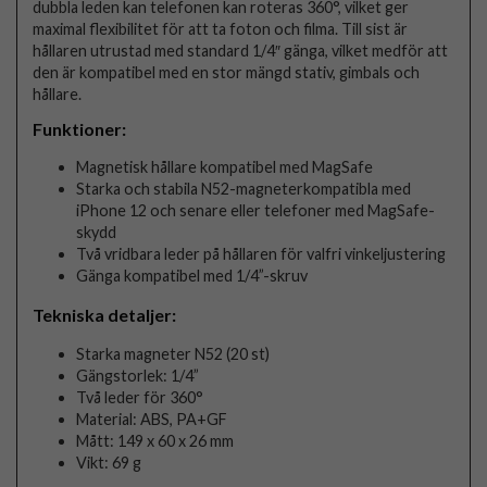
dubbla leden kan telefonen kan roteras 360°, vilket ger
maximal flexibilitet för att ta foton och filma. Till sist är
hållaren utrustad med standard 1/4″ gänga, vilket medför att
den är kompatibel med en stor mängd stativ, gimbals och
hållare.
Funktioner:
Magnetisk hållare kompatibel med MagSafe
Starka och stabila N52-magneterkompatibla med
iPhone 12 och senare eller telefoner med MagSafe-
skydd
Två vridbara leder på hållaren för valfri vinkeljustering
Gänga kompatibel med 1/4”-skruv
Tekniska detaljer:
Starka magneter N52 (20 st)
Gängstorlek: 1/4”
Två leder för 360°
Material: ABS, PA+GF
Mått: 149 x 60 x 26 mm
Vikt: 69 g