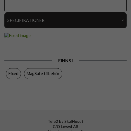
SPECIFIKATIONER
Artikelnummer
113462
Produkttyp
Hållare
Egenskaper
MagSafe-kompatibel
FINNS I
Färg
Svart
Fixed
MagSafe tillbehör
Varumärke
Fixed
Tillverkarens art nr
FIXCRT-M14-BK
EAN
8591680185436
Tele2 by SkalHuset
C/O Lowwi AB