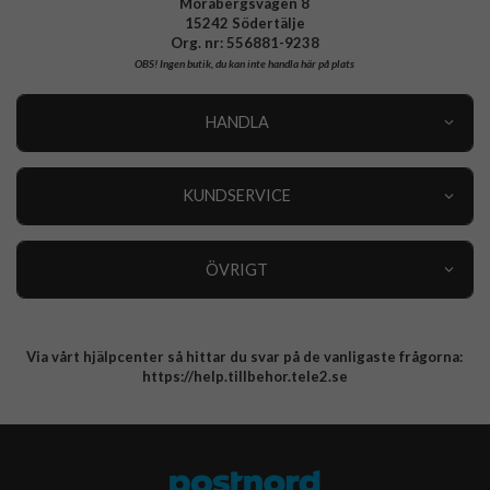
Morabergsvägen 8
15242 Södertälje
Org. nr: 556881-9238
OBS!
Ingen butik, du kan inte handla här på plats
HANDLA
Outlet
Nyheter
KUNDSERVICE
Varumärken
Kundservice
Specialkategorier
90 dagars öppet köp
ÖVRIGT
Köpevillkor
Om oss
Retur
Om cookies
Via vårt hjälpcenter så hittar du svar på de vanligaste frågorna:
Integritetspolicy
https://help.tillbehor.tele2.se