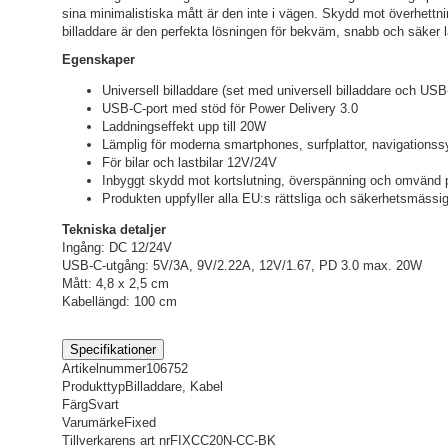
sina minimalistiska mått är den inte i vägen. Skydd mot överhettni
billaddare är den perfekta lösningen för bekväm, snabb och säker l
Egenskaper
Universell billaddare (set med universell billaddare och USB
USB-C-port med stöd för Power Delivery 3.0
Laddningseffekt upp till 20W
Lämplig för moderna smartphones, surfplattor, navigationss
För bilar och lastbilar 12V/24V
Inbyggt skydd mot kortslutning, överspänning och omvänd p
Produkten uppfyller alla EU:s rättsliga och säkerhetsmässi
Tekniska detaljer
Ingång: DC 12/24V
USB-C-utgång: 5V/3A, 9V/2.22A, 12V/1.67, PD 3.0 max. 20W
Mått: 4,8 x 2,5 cm
Kabellängd: 100 cm
Specifikationer
Artikelnummer
106752
Produkttyp
Billaddare, Kabel
Färg
Svart
Varumärke
Fixed
Tillverkarens art nr
FIXCC20N-CC-BK