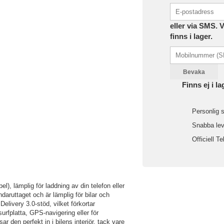
eller via SMS. 
finns i lager.
Bevaka
Finns ej i la
Personlig s
Snabba leve
Officiell Te
l), lämplig för laddning av din telefon eller
daruttaget och är lämplig för bilar och
livery 3.0-stöd, vilket förkortar
 surfplatta, GPS-navigering eller för
ar den perfekt in i bilens interiör, tack vare