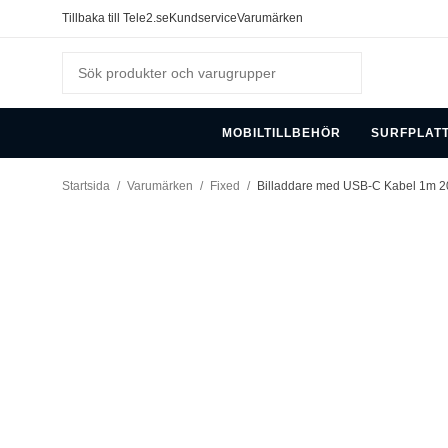
Tillbaka till Tele2.se
Kundservice
Varumärken
MOBILTILLBEHÖR
SURFPLAT
Startsida
/
Varumärken
/
Fixed
/
Billaddare med USB-C Kabel 1m 2