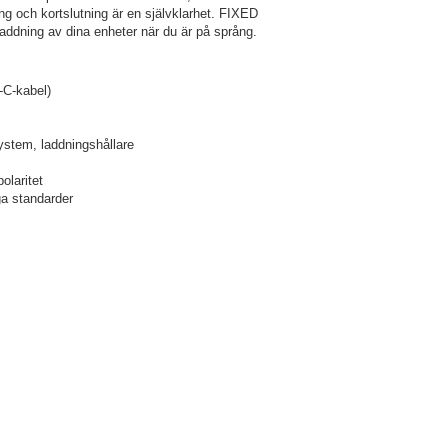
ng och kortslutning är en självklarhet. FIXED
addning av dina enheter när du är på språng.
-C-kabel)
ystem, laddningshållare
olaritet
ga standarder