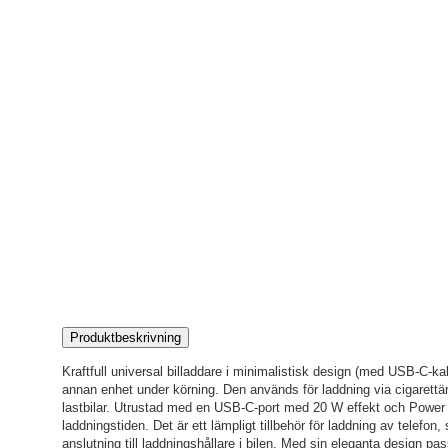
Produktbeskrivning
Kraftfull universal billaddare i minimalistisk design (med USB-C-kabe
annan enhet under körning. Den används för laddning via cigarettän
lastbilar. Utrustad med en USB-C-port med 20 W effekt och Power De
laddningstiden. Det är ett lämpligt tillbehör för laddning av telefon,
anslutning till laddningshållare i bilen. Med sin eleganta design pass