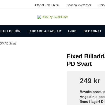
Officiell Tele2-butik
Snabba leveranser
Pers
TETILLBEHÖR
LADDARE & KABLAR
LJUD
BEGAGNAT
0W PD Svart
Fixed Billad
PD Svart
249 kr
Bevaka produk
Ange din e-pos
finns i lager! D