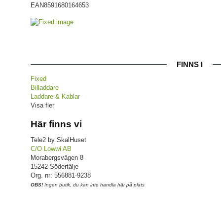
EAN
8591680164653
FINNS I
Fixed
Billaddare
Laddare & Kablar
Visa fler
Här finns vi
Tele2 by SkalHuset
C/O Lowwi AB
Morabergsvägen 8
15242 Södertälje
Org. nr: 556881-9238
OBS!
Ingen butik, du kan inte handla här på plats