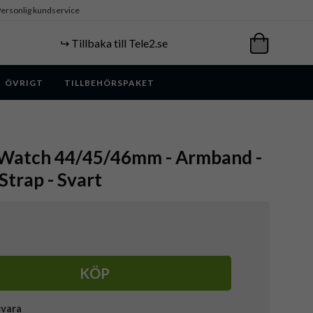
ersonlig kundservice
↪️ Tillbaka till Tele2.se
ÖVRIGT
TILLBEHÖRSPAKET
e Watch 44/45/46mm - Armband -
Strap - Svart
KÖP
svara