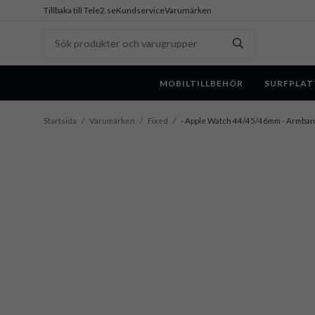
Tillbaka till Tele2.se
Kundservice
Varumärken
MOBILTILLBEHÖR
SURFPLAT
Startsida
/
Varumärken
/
Fixed
/
- Apple Watch 44/45/46mm - Armband 