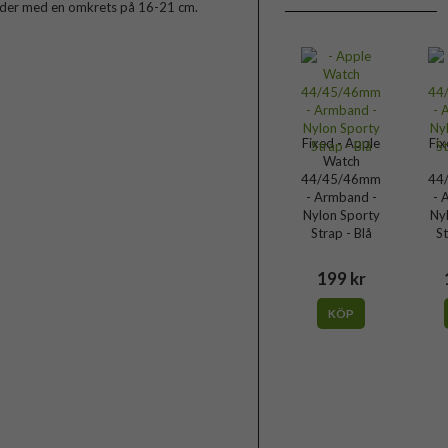
leder med en omkrets på 16-21 cm.
Fixed - Apple
Fix
Watch
44/45/46mm
44
- Armband -
- 
Nylon Sporty
Ny
Strap - Blå
St
199 kr
KÖP