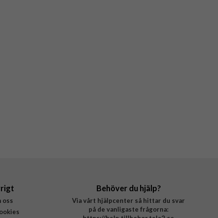
rigt
Behöver du hjälp?
 oss
Via vårt hjälpcenter så hittar du svar
på de vanligaste frågorna:
ookies
https://help.tillbehor.tele2.se