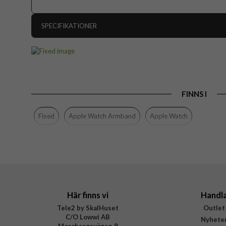
SPECIFIKATIONER
Artikelnummer
Passar till
Apple Watch 44mm,
Produkttyp
FINNS I
Färg
Material
Fixed
Apple Watch Armband
Apple Watch
Varumärke
Tillverkarens art nr
EAN
Här finns vi
Handl
Tele2 by SkalHuset
Outlet
C/O Lowwi AB
Nyhete
Morabergsvägen 8