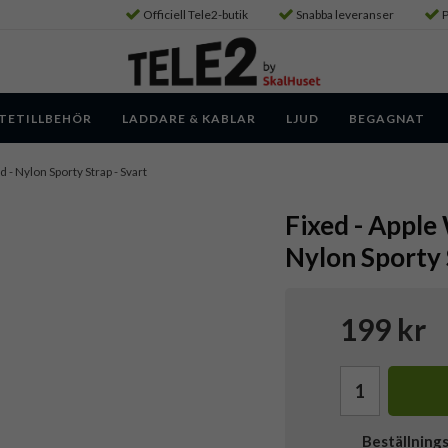
Officiell Tele2-butik
Snabba leveranser
P
TETILLBEHÖR
LADDARE & KABLAR
LJUD
BEGAGNAT
- Nylon Sporty Strap - Svart
Fixed - Appl
Nylon Sporty 
199 kr
Beställning