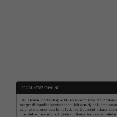
PRODUKTBESKRIVNING
FIXED Nylon Sporty Strap är tillverkad av högkvalitativt nylon
och ger din handled komfort när du bär den. Nylon i kombinatio
garanterar armbandets långa livslängd. Det andningsbara nylon
inte i det och är därför ett idealiskt tillbehör för sportaktivitete