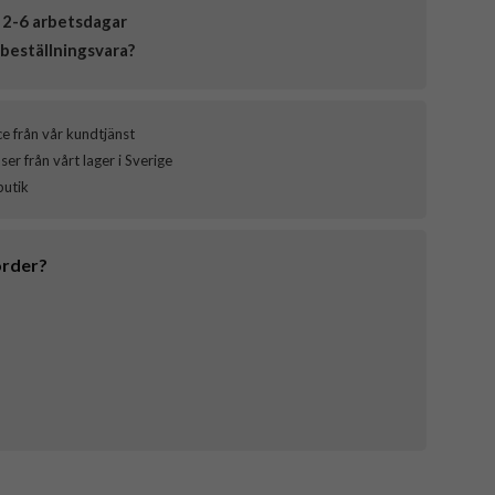
 2-6 arbetsdagar
beställningsvara?
ce från vår kundtjänst
er från vårt lager i Sverige
butik
order?