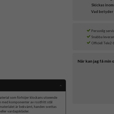
Skickas inom
Vad betyder 
Personlig servi
Snabba leverans
Officiell Tele2-
När kan jag få min 
material som förhöjer klockans utseende
n med komponenter av rostfritt stål
materialet är bekvämt, handen svettas
r eller vardagskläder.