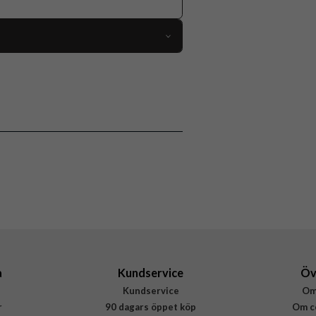
106734
 Apple Watch 45mm, Apple Watch 46mm
Armband
Svart
Nylon
Fixed
FIXNST2-434-BK
8591680161577
a
Kundservice
Öv
Kundservice
Om
r
90 dagars öppet köp
Om c