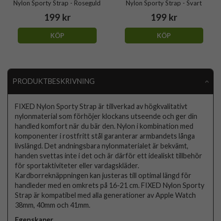
Nylon Sporty Strap - Roseguld
Nylon Sporty Strap - Svart
199 kr
199 kr
KÖP
KÖP
PRODUKTBESKRIVNING
FIXED Nylon Sporty Strap är tillverkad av högkvalitativt
nylonmaterial som förhöjer klockans utseende och ger din
handled komfort när du bär den. Nylon i kombination med
komponenter i rostfritt stål garanterar armbandets långa
livslängd. Det andningsbara nylonmaterialet är bekvämt,
handen svettas inte i det och är därför ett idealiskt tillbehör
för sportaktiviteter eller vardagskläder.
Kardborreknäppningen kan justeras till optimal längd för
handleder med en omkrets på 16-21 cm. FIXED Nylon Sporty
Strap är kompatibel med alla generationer av Apple Watch
38mm, 40mm och 41mm.
Egenskaper