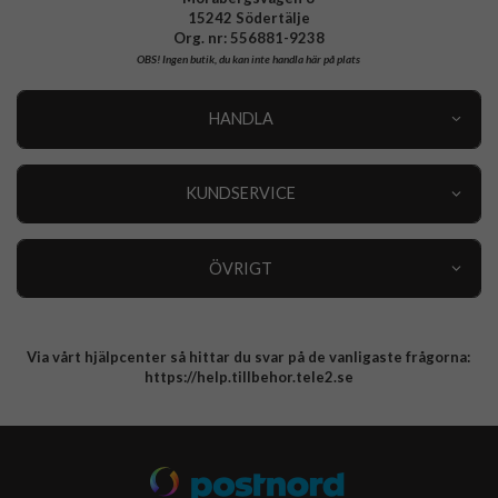
15242 Södertälje
Org. nr: 556881-9238
OBS!
Ingen butik, du kan inte handla här på plats
HANDLA
Outlet
Nyheter
KUNDSERVICE
Varumärken
Kundservice
Specialkategorier
90 dagars öppet köp
ÖVRIGT
Köpevillkor
Om oss
Retur
Om cookies
Via vårt hjälpcenter så hittar du svar på de vanligaste frågorna:
Integritetspolicy
https://help.tillbehor.tele2.se