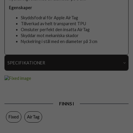
Egenskaper
Skyddsfodral för Apple AirTag
Tillverkad av helt transparent TPU
Omsluter perfekt den insatta AirTag
Skyddar mot mekaniska skador
Nyckelring i stål med en diameter på 3 cm
SPECIFIKATIONER
Artikelnummer
106692
Passar till
AirTag
Produkttyp
Hållare
FINNS I
Egenskaper
Grepp/hållare
Fixed
AirTag
Färg
Genomskinlig
Material
Mjukplast (TPU)