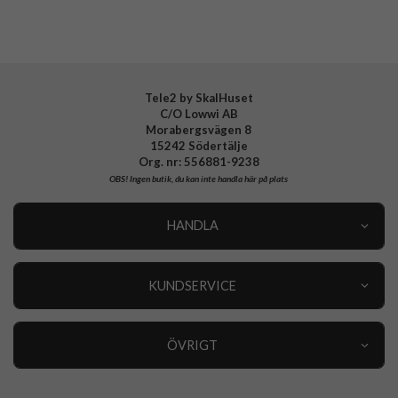
Varumärke
Fixed
Tillverkarens art nr
FIXPU-756
EAN
8591680130573
Tele2 by SkalHuset
C/O Lowwi AB
Morabergsvägen 8
15242 Södertälje
Org. nr: 556881-9238
OBS!
Ingen butik, du kan inte handla här på plats
HANDLA
Outlet
Nyheter
KUNDSERVICE
Varumärken
Kundservice
Specialkategorier
90 dagars öppet köp
ÖVRIGT
Köpevillkor
Om oss
Retur
Om cookies