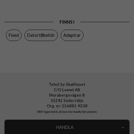
Produkttyp
Adapter
Färg
Grå
FINNS I
Varumärke
Fixed
Fixed
Datortillbehör
Adaptrar
Tillverkarens art nr
FIXA-CU-GR
EAN
8591680117505
Tele2 by SkalHuset
C/O Lowwi AB
Morabergsvägen 8
15242 Södertälje
Org. nr: 556881-9238
OBS!
Ingen butik, du kan inte handla här på plats
HANDLA