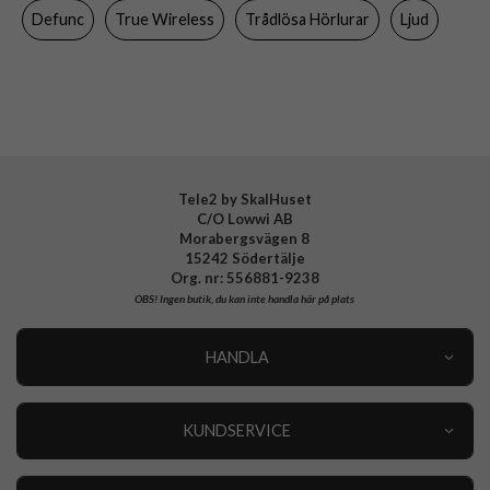
Defunc
True Wireless
Trådlösa Hörlurar
Ljud
Varumärke
Defunc
Tillverkarens art nr
D4275
EAN
7350080719624
Tele2 by SkalHuset
C/O Lowwi AB
Morabergsvägen 8
15242 Södertälje
Org. nr: 556881-9238
OBS!
Ingen butik, du kan inte handla här på plats
HANDLA
Outlet
Nyheter
KUNDSERVICE
Varumärken
Kundservice
Specialkategorier