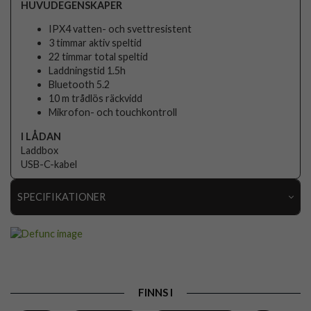
HUVUDEGENSKAPER
IPX4 vatten- och svettresistent
3 timmar aktiv speltid
22 timmar total speltid
Laddningstid 1.5h
Bluetooth 5.2
10 m trådlös räckvidd
Mikrofon- och touchkontroll
I LÅDAN
Laddbox
USB-C-kabel
SPECIFIKATIONER
Artikelnummer
101147
Produkttyp
Hörlurar
Egenskaper
Trådlös
FINNS I
Färg
Rosa