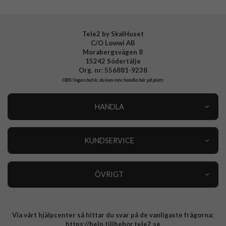
OnePlus Nord 5 Laddare, Kablar & Hörlurar
Tele2 by SkalHuset
C/O Lowwi AB
Nothing Phone 3 Laddare, Kablar & Hörlurar
Morabergsvägen 8
15242 Södertälje
Samsung Galaxy A57 Laddare, Kablar & Hörlurar
Org. nr: 556881-9238
OBS!
Ingen butik, du kan inte handla här på plats
Samsung Galaxy A37 Laddare, Kablar & Hörlurar
HANDLA
Samsung Galaxy A27 Laddare, Kablar & Hörlurar
Outlet
Nyheter
KUNDSERVICE
OnePlus 15R Laddare, Kablar & Hörlurar
Varumärken
Kundservice
Specialkategorier
90 dagars öppet köp
ÖVRIGT
Köpevillkor
Om oss
Retur
Om cookies
Via vårt hjälpcenter så hittar du svar på de vanligaste frågorna:
Integritetspolicy
https://help.tillbehor.tele2.se