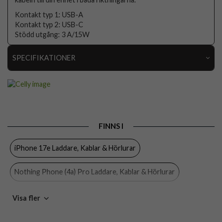
Kontakt typ 1: USB-A
Kontakt typ 2: USB-C
Stödd utgång: 3 A/15W
SPECIFIKATIONER
Artikelnummer
103848
Produkttyp
Kabel
Färg
Svart
FINNS I
Varumärke
Celly
iPhone 17e Laddare, Kablar & Hörlurar
Tillverkarens art nr
USB-C2M
EAN
8021735731092
Nothing Phone (4a) Pro Laddare, Kablar & Hörlurar
Nothing Phone (4a) Laddare, Kablar & Hörlurar
Visa fler
OnePlus Nord CE5 Laddare, Kablar & Hörlurar