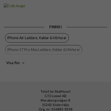
Artikelnummer
103819
Produkttyp
Bilhållare
Egenskaper
Magnetisk
FINNS I
Färg
Svart
iPhone Air Laddare, Kablar & Hörlurar
Varumärke
Celly
Tillverkarens art nr
GHOSTSUPERPLUS
iPhone 17 Pro Max Laddare, Kablar & Hörlurar
EAN
8021735755241
iPhone 17 Pro Laddare, Kablar & Hörlurar
Visa fler
iPhone 17 Laddare, Kablar & Hörlurar
iPhone 16 Pro Max Laddare, Kablar & Hörlurar
Tele2 by SkalHuset
C/O Lowwi AB
iPhone 16 Pro Laddare, Kablar & Hörlurar
Morabergsvägen 8
15242 Södertälje
iPhone 16 Plus Laddare, Kablar & Hörlurar
Org. nr: 556881-9238