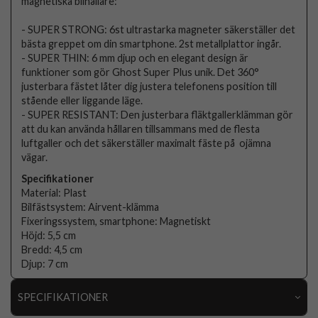
magnetiska bilhållare:
- SUPER STRONG: 6st ultrastarka magneter säkerställer det
bästa greppet om din smartphone. 2st metallplattor ingår.
- SUPER THIN: 6 mm djup och en elegant design är
funktioner som gör Ghost Super Plus unik. Det 360°
justerbara fästet låter dig justera telefonens position till
stående eller liggande läge.
- SUPER RESISTANT: Den justerbara fläktgallerklämman gör
att du kan använda hållaren tillsammans med de flesta
luftgaller och det säkerställer maximalt fäste på ojämna
vägar.
Specifikationer
Material: Plast
Bilfästsystem: Airvent-klämma
Fixeringssystem, smartphone: Magnetiskt
Höjd: 5,5 cm
Bredd: 4,5 cm
Djup: 7 cm
SPECIFIKATIONER