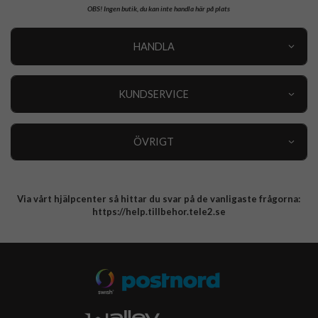
OBS!
Ingen butik, du kan inte handla här på plats
iPhone 16 Laddare, Kablar & Hörlurar
HANDLA
iPhone 15 Pro Max Laddare, Kablar & Hörlurar
Outlet
Nyheter
KUNDSERVICE
iPhone 15 Pro Laddare, Kablar & Hörlurar
Varumärken
Kundservice
Specialkategorier
90 dagars öppet köp
ÖVRIGT
Köpevillkor
Om oss
Retur
Om cookies
Via vårt hjälpcenter så hittar du svar på de vanligaste frågorna:
Integritetspolicy
https://help.tillbehor.tele2.se