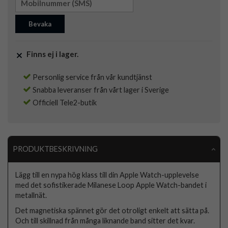
Bevaka
Finns ej i lager.
Personlig service från vår kundtjänst
Snabba leveranser från vårt lager i Sverige
Officiell Tele2-butik
PRODUKTBESKRIVNING
Lägg till en nypa hög klass till din Apple Watch-upplevelse
med det sofistikerade Milanese Loop Apple Watch-bandet i
metallnät.
Det magnetiska spännet gör det otroligt enkelt att sätta på.
Och till skillnad från många liknande band sitter det kvar.