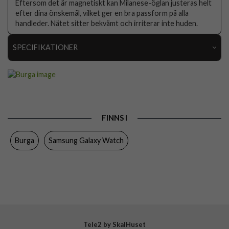
Eftersom det är magnetiskt kan Milanese-öglan justeras helt
efter dina önskemål, vilket ger en bra passform på alla
handleder. Nätet sitter bekvämt och irriterar inte huden.
SPECIFIKATIONER
Artikelnummer
117924
Passar till
Samsung Galaxy Watch 22mm
Produkttyp
Armband
FINNS I
Färg
Silver
Burga
Samsung Galaxy Watch
Material
Rostfritt stål
Varumärke
Burga
Tillverkarens art nr
902186
EAN
4772229021864
Tele2 by SkalHuset