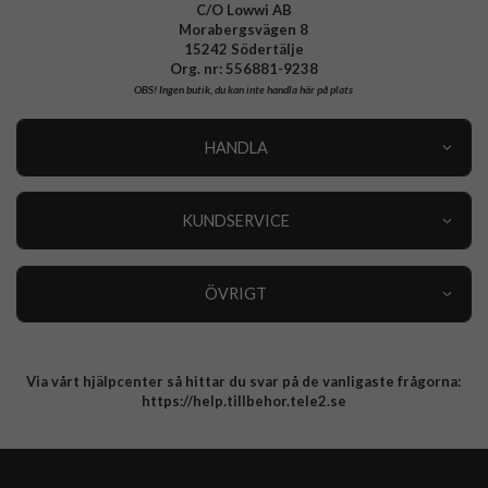
C/O Lowwi AB
Morabergsvägen 8
15242 Södertälje
Org. nr: 556881-9238
OBS!
Ingen butik, du kan inte handla här på plats
HANDLA
Outlet
Nyheter
KUNDSERVICE
Varumärken
Kundservice
Specialkategorier
90 dagars öppet köp
ÖVRIGT
Köpevillkor
Om oss
Retur
Om cookies
Via vårt hjälpcenter så hittar du svar på de vanligaste frågorna:
Integritetspolicy
https://help.tillbehor.tele2.se