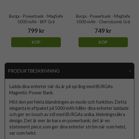
Burga - Powerbank - MagSafe
Burga - Powerbank - MagSafe
5000 mAh - BFF Grå
5000 mAh - Cherrybomb Grå
799 kr
749 kr
KÖP
KÖP
PRODUKTBESKRIVNING
Ladda dina enheter när du är på språng med BURGAs
Magnetic Power Bank.
Möt den perfekta blandningen av mode och funktion. Detta
eleganta kraftpaket på 5000 mAh håller dina enheter laddade
och ger en touch av stil med BURGAs unika, blekningssäkra
design. Det är mer än bara en powerbank; det är en
statement piece som ger dina enheter ström när som helst,
var som helst.