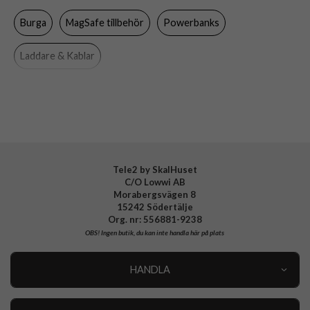
Burga
MagSafe tillbehör
Powerbanks
Varumärke
Burga
Tillverkarens art nr
OC 05MS MAGPBANK-GU
Laddare & Kablar
EAN
4772229276295
Tele2 by SkalHuset
C/O Lowwi AB
Morabergsvägen 8
15242 Södertälje
Org. nr: 556881-9238
OBS!
Ingen butik, du kan inte handla här på plats
HANDLA
Outlet
Nyheter