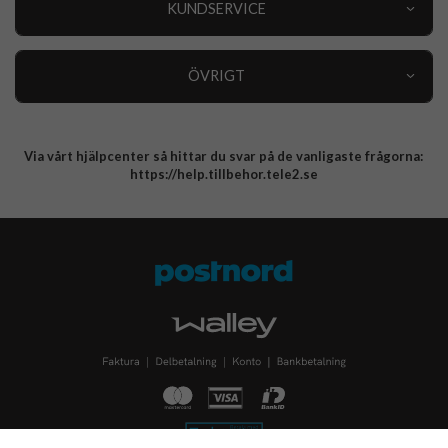
KUNDSERVICE
Varumärken
Kundservice
Specialkategorier
90 dagars öppet köp
ÖVRIGT
Köpevillkor
Om oss
Retur
Om cookies
Via vårt hjälpcenter så hittar du svar på de vanligaste frågorna:
Integritetspolicy
https://help.tillbehor.tele2.se