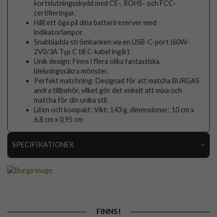
kortslutningsskydd med CE-, ROHS- och FCC-
certifieringar.
Håll ett öga på dina batterireserver med
indikatorlampor.
Snabbladda strömbanken via en USB-C-port (60W-
2V0/3A Typ C till C-kabel ingår).
Unik design: Finns i flera olika fantastiska,
blekningssäkra mönster.
Perfekt matchning: Designad för att matcha BURGAS
andra tillbehör, vilket gör det enkelt att mixa och
matcha för din unika stil.
Liten och kompakt: Vikt: 143 g, dimensioner: 10 cm x
6,8 cm x 0,95 cm
SPECIFIKATIONER
Artikelnummer
118578
Produkttyp
Powerbank
Egenskaper
Trådlös laddning
FINNS I
Färg
Flerfärgad, Grå