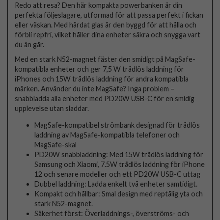
Redo att resa? Den här kompakta powerbanken är din
perfekta följeslagare, utformad för att passa perfekt i fickan
eller väskan. Med härdat glas är den byggd för att hålla och
förbli repfri, vilket håller dina enheter säkra och snygga vart
du än går.
Med en stark N52-magnet fäster den smidigt på MagSafe-
kompatibla enheter och ger 7,5 W trådlös laddning för
iPhones och 15W trådlös laddning för andra kompatibla
märken. Använder du inte MagSafe? Inga problem –
snabbladda alla enheter med PD20W USB-C för en smidig
upplevelse utan sladdar.
MagSafe-kompatibel strömbank designad för trådlös
laddning av MagSafe-kompatibla telefoner och
MagSafe-skal
PD20W snabbladdning: Med 15W trådlös laddning för
Samsung och Xiaomi, 7.5W trådlös laddning för iPhone
12 och senare modeller och ett PD20W USB-C uttag
Dubbel laddning: Ladda enkelt två enheter samtidigt.
Kompakt och hållbar: Smal design med reptålig yta och
stark N52-magnet.
Säkerhet först: Överladdnings-, överströms- och