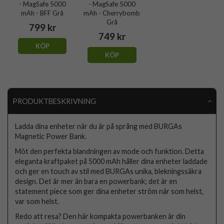
- MagSafe 5000
- MagSafe 5000
mAh - BFF Grå
mAh - Cherrybomb
Grå
799 kr
749 kr
KÖP
KÖP
PRODUKTBESKRIVNING
Ladda dina enheter när du är på språng med BURGAs
Magnetic Power Bank.
Möt den perfekta blandningen av mode och funktion. Detta
eleganta kraftpaket på 5000 mAh håller dina enheter laddade
och ger en touch av stil med BURGAs unika, blekningssäkra
design. Det är mer än bara en powerbank; det är en
statement piece som ger dina enheter ström när som helst,
var som helst.
Redo att resa? Den här kompakta powerbanken är din