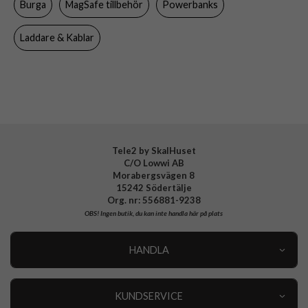
Burga
MagSafe tillbehör
Powerbanks
Varumärke
Burga
Tillverkarens art nr
ML 06MS MAGPBANK-GU
Laddare & Kablar
EAN
4772229275953
Tele2 by SkalHuset
C/O Lowwi AB
Morabergsvägen 8
15242 Södertälje
Org. nr: 556881-9238
OBS!
Ingen butik, du kan inte handla här på plats
HANDLA
Outlet
Nyheter
KUNDSERVICE
Varumärken