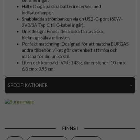
certifieringar.
Håll ett öga på dina batterireserver med
indikatorlampor.
Snabbladda strömbanken via en USB-C-port (60W-
2V0/3A Typ C till C-kabel ingår).
Unik design: Finns i flera olika fantastiska,
blekningssäkra mönster.
Perfekt matchning: Designad för att matcha BURGAS
andra tillbehör, vilket gör det enkelt att mixa och
matcha för din unika stil.
Liten och kompakt: Vikt: 143 g, dimensioner: 10 cm x
6,8 cm x 0,95 cm
SPECIFIKATIONER
Artikelnummer
118590
Produkttyp
Powerbank
Egenskaper
Trådlös laddning
FINNS I
Färg
Flerfärgad, Grå