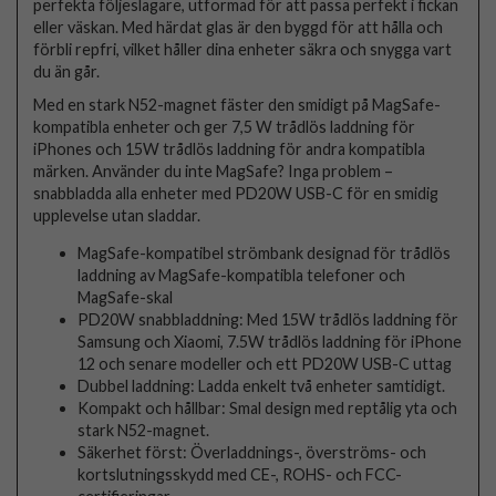
perfekta följeslagare, utformad för att passa perfekt i fickan
eller väskan. Med härdat glas är den byggd för att hålla och
förbli repfri, vilket håller dina enheter säkra och snygga vart
du än går.
Med en stark N52-magnet fäster den smidigt på MagSafe-
kompatibla enheter och ger 7,5 W trådlös laddning för
iPhones och 15W trådlös laddning för andra kompatibla
märken. Använder du inte MagSafe? Inga problem –
snabbladda alla enheter med PD20W USB-C för en smidig
upplevelse utan sladdar.
MagSafe-kompatibel strömbank designad för trådlös
laddning av MagSafe-kompatibla telefoner och
MagSafe-skal
PD20W snabbladdning: Med 15W trådlös laddning för
Samsung och Xiaomi, 7.5W trådlös laddning för iPhone
12 och senare modeller och ett PD20W USB-C uttag
Dubbel laddning: Ladda enkelt två enheter samtidigt.
Kompakt och hållbar: Smal design med reptålig yta och
stark N52-magnet.
Säkerhet först: Överladdnings-, överströms- och
kortslutningsskydd med CE-, ROHS- och FCC-