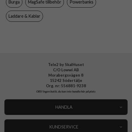
Burga
MagSafe tillbehör
Powerbanks
Varumärke
Burga
Tillverkarens art nr
108582
Laddare & Kablar
EAN
4772241085820
Tele2 by SkalHuset
C/O Lowwi AB
Morabergsvägen 8
15242 Södertälje
Org. nr: 556881-9238
OBS!
Ingen butik, du kan inte handla här på plats
HANDLA
Outlet
Nyheter
KUNDSERVICE
Varumärken