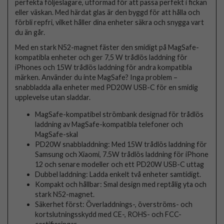
perfekta följeslagare, utformad för att passa perfekt i fickan
eller väskan. Med härdat glas är den byggd för att hålla och
förbli repfri, vilket håller dina enheter säkra och snygga vart
du än går.
Med en stark N52-magnet fäster den smidigt på MagSafe-
kompatibla enheter och ger 7,5 W trådlös laddning för
iPhones och 15W trådlös laddning för andra kompatibla
märken. Använder du inte MagSafe? Inga problem –
snabbladda alla enheter med PD20W USB-C för en smidig
upplevelse utan sladdar.
MagSafe-kompatibel strömbank designad för trådlös
laddning av MagSafe-kompatibla telefoner och
MagSafe-skal
PD20W snabbladdning: Med 15W trådlös laddning för
Samsung och Xiaomi, 7.5W trådlös laddning för iPhone
12 och senare modeller och ett PD20W USB-C uttag
Dubbel laddning: Ladda enkelt två enheter samtidigt.
Kompakt och hållbar: Smal design med reptålig yta och
stark N52-magnet.
Säkerhet först: Överladdnings-, överströms- och
kortslutningsskydd med CE-, ROHS- och FCC-