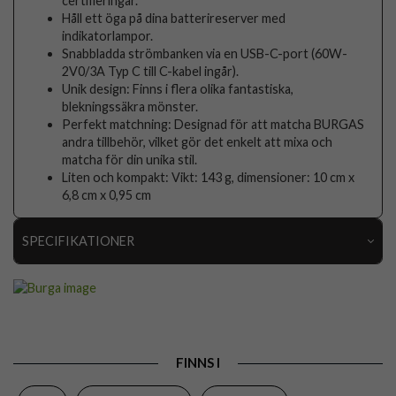
certifieringar.
Håll ett öga på dina batterireserver med
indikatorlampor.
Snabbladda strömbanken via en USB-C-port (60W-
2V0/3A Typ C till C-kabel ingår).
Unik design: Finns i flera olika fantastiska,
blekningssäkra mönster.
Perfekt matchning: Designad för att matcha BURGAS
andra tillbehör, vilket gör det enkelt att mixa och
matcha för din unika stil.
Liten och kompakt: Vikt: 143 g, dimensioner: 10 cm x
6,8 cm x 0,95 cm
SPECIFIKATIONER
Artikelnummer
118790
Produkttyp
Powerbank
Egenskaper
Trådlös laddning
FINNS I
Färg
Flerfärgad, Grå