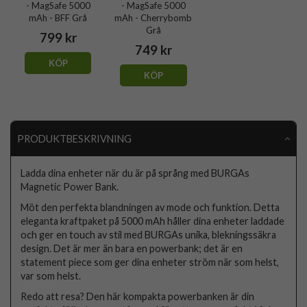
- MagSafe 5000
- MagSafe 5000
mAh - BFF Grå
mAh - Cherrybomb
Grå
799 kr
749 kr
KÖP
KÖP
PRODUKTBESKRIVNING
Ladda dina enheter när du är på språng med BURGAs
Magnetic Power Bank.
Möt den perfekta blandningen av mode och funktion. Detta
eleganta kraftpaket på 5000 mAh håller dina enheter laddade
och ger en touch av stil med BURGAs unika, blekningssäkra
design. Det är mer än bara en powerbank; det är en
statement piece som ger dina enheter ström när som helst,
var som helst.
Redo att resa? Den här kompakta powerbanken är din