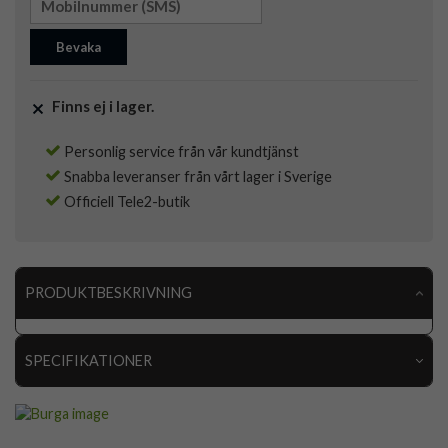
Bevaka
Finns ej i lager.
Personlig service från vår kundtjänst
Snabba leveranser från vårt lager i Sverige
Officiell Tele2-butik
PRODUKTBESKRIVNING
SPECIFIKATIONER
Artikelnummer
117887
Passar
Apple Watch 44mm, Apple Watch 45mm, Apple