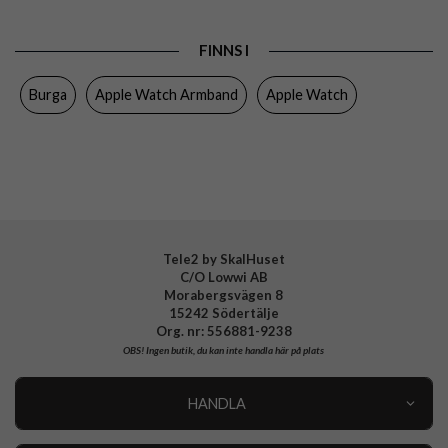
till
Watch 46mm
Produkttyp
Armband
FINNS I
Färg
Guld
Burga
Apple Watch Armband
Apple Watch
Material
Rostfritt stål
Varumärke
Burga
Tillverkarens art nr
512744
EAN
4778005127447
Tele2 by SkalHuset
C/O Lowwi AB
Morabergsvägen 8
15242 Södertälje
Org. nr: 556881-9238
OBS!
Ingen butik, du kan inte handla här på plats
HANDLA
Outlet