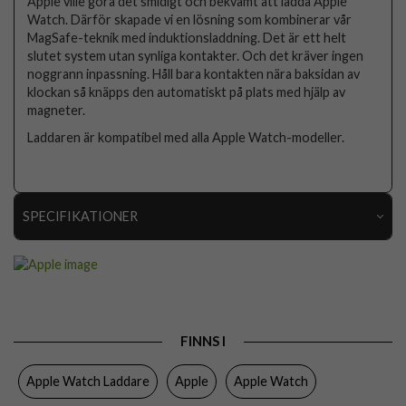
Apple ville göra det smidigt och bekvämt att ladda Apple
Watch. Därför skapade vi en lösning som kombinerar vår
MagSafe-teknik med induktionsladdning. Det är ett helt
slutet system utan synliga kontakter. Och det kräver ingen
noggrann inpassning. Håll bara kontakten nära baksidan av
klockan så knäpps den automatiskt på plats med hjälp av
magneter.
Laddaren är kompatibel med alla Apple Watch-modeller.
SPECIFIKATIONER
Artikelnummer
113161
Produkttyp
Laddare
Egenskaper
Trådlös laddning
FINNS I
Färg
Vit
Apple Watch Laddare
Apple
Apple Watch
Varumärke
Apple