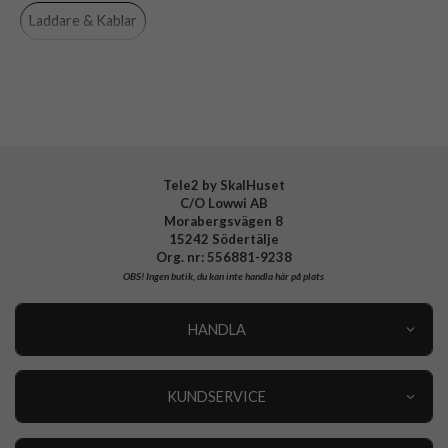
Tillverkarens art nr
MW6A3ZM/A
Laddare & Kablar
EAN
195949397066
Tele2 by SkalHuset
C/O Lowwi AB
Morabergsvägen 8
15242 Södertälje
Org. nr: 556881-9238
OBS!
Ingen butik, du kan inte handla här på plats
HANDLA
Outlet
Nyheter
KUNDSERVICE
Varumärken
Kundservice
Specialkategorier