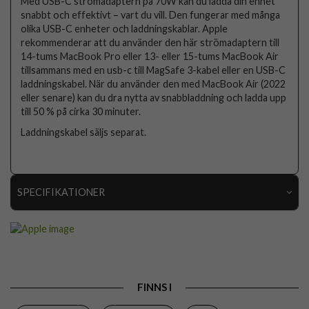
Med USB-C strömadaptern på 70W kan du ladda din enhet
snabbt och effektivt – vart du vill. Den fungerar med många
olika USB-C enheter och laddningskablar. Apple
rekommenderar att du använder den här strömadaptern till
14-tums MacBook Pro eller 13- eller 15-tums MacBook Air
tillsammans med en usb-c till MagSafe 3-kabel eller en USB-C
laddningskabel. När du använder den med MacBook Air (2022
eller senare) kan du dra nytta av snabbladdning och ladda upp
till 50 % på cirka 30 minuter.
Laddningskabel säljs separat.
SPECIFIKATIONER
Artikelnummer
113167
Produkttyp
Laddare
Färg
Vit
FINNS I
Varumärke
Apple