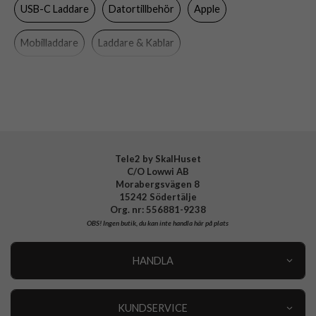
USB-C Laddare
Datortillbehör
Apple
Tillverkarens art nr
MXN53ZM/A
EAN
195949686283
Mobilladdare
Laddare & Kablar
Tele2 by SkalHuset
C/O Lowwi AB
Morabergsvägen 8
15242 Södertälje
Org. nr: 556881-9238
OBS!
Ingen butik, du kan inte handla här på plats
HANDLA
Outlet
Nyheter
KUNDSERVICE