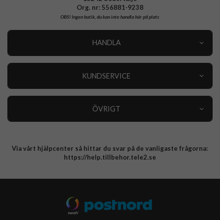
Org. nr: 556881-9238
OBS!
Ingen butik, du kan inte handla här på plats
HANDLA
Outlet
Nyheter
KUNDSERVICE
Varumärken
Kundservice
Specialkategorier
90 dagars öppet köp
ÖVRIGT
Köpevillkor
Om oss
Retur
Om cookies
Via vårt hjälpcenter så hittar du svar på de vanligaste frågorna:
Integritetspolicy
https://help.tillbehor.tele2.se