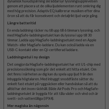
dynamisk huvudspårning skräddarsyr lyssningsupplevelsen
genom att placera ut de olika ljudelementen runt omkring dig
med hög precision. Adaptiv EQ kalibrerar musiken efter dina
öron så att du får konsekvent och detaljrikt ljud varje gång.
Längre batteritid
En enda laddning räcker nu till upp till 6 timmars lyssning, och
med MagSafe-laddningsetuiet kan du lyssna i upp till 30
timmar. Ladda upp MagSafe-laddningsetuiet med en Apple
Watch- eller MagSafe-laddare. Du kan också ladda via en
USB-C-kontakt eller en Qi-certifierad laddare.
Laddningsetui i ny design
Det omgjorda MagSafe-laddningsetuiet har ett U1-chip med
precisionssökning som gör det enkelt att hitta etuiet. Om
det finns i närheten av dig kan du spela upp ljud från den
inbyggda högtalaren. Med inbyggt snoddfäste sätter du
enkelt fast etuiet på ryggsäcken eller handväskan så att du
alltid har det inom räckhåll. Både AirPods Pro och MagSafe-
laddningsetuiet är byggda för att tåla väder och vind och är
svett- och vattentåliga (IPX4).
Mer magiska än någonsin