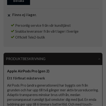
Bevaka
Finns ej i lager.
Personlig service från vår kundtjänst
Snabba leveranser från vårt lager i Sverige
Officiell Tele2-butik
PRODUKTBESKRIVNING
Apple AirPods Pro (gen 2)
Ett förfinat mästerverk
AirPods Pro (andra generationen) har byggts om från
grunden och har upp till två gånger mer aktiv brusreducering.
Adaptiv transparens minskar brus utifrån, medan
personanpassat rumsligt ljud omsluter dig med ljud. En enda
laddning ger upp till 6 timmars batteritid. Och med touch-