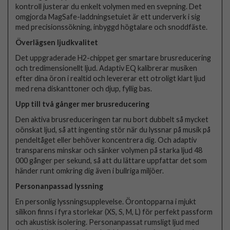
kontroll justerar du enkelt volymen med en svepning. Det
omgjorda MagSafe-laddningsetuiet är ett underverk i sig
med precisionssökning, inbyggd högtalare och snoddfäste.
Överlägsen ljudkvalitet
Det uppgraderade H2-chippet ger smartare brusreducering
och tredimensionellt ljud. Adaptiv EQ kalibrerar musiken
efter dina öron i realtid och levererar ett otroligt klart ljud
med rena diskanttoner och djup, fyllig bas.
Upp till två gånger mer brusreducering
Den aktiva brusreduceringen tar nu bort dubbelt så mycket
oönskat ljud, så att ingenting stör när du lyssnar på musik på
pendeltåget eller behöver koncentrera dig. Och adaptiv
transparens minskar och sänker volymen på starka ljud 48
000 gånger per sekund, så att du lättare uppfattar det som
händer runt omkring dig även i bullriga miljöer.
Personanpassad lyssning
En personlig lyssningsupplevelse. Örontopparna i mjukt
silikon finns i fyra storlekar (XS, S, M, L) för perfekt passform
och akustisk isolering. Personanpassat rumsligt ljud med