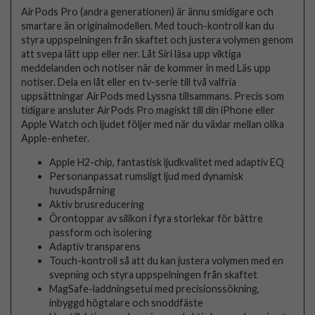
AirPods Pro (andra generationen) är ännu smidigare och
smartare än originalmodellen. Med touch-kontroll kan du
styra uppspelningen från skaftet och justera volymen genom
att svepa lätt upp eller ner. Låt Siri läsa upp viktiga
meddelanden och notiser när de kommer in med Läs upp
notiser. Dela en låt eller en tv-serie till två valfria
uppsättningar AirPods med Lyssna tillsammans. Precis som
tidigare ansluter AirPods Pro magiskt till din iPhone eller
Apple Watch och ljudet följer med när du växlar mellan olika
Apple-enheter.
Apple H2-chip, fantastisk ljudkvalitet med adaptiv EQ
Personanpassat rumsligt ljud med dynamisk
huvudspårning
Aktiv brusreducering
Örontoppar av silikon i fyra storlekar för bättre
passform och isolering
Adaptiv transparens
Touch-kontroll så att du kan justera volymen med en
svepning och styra uppspelningen från skaftet
MagSafe-laddningsetui med precisionssökning,
inbyggd högtalare och snoddfäste