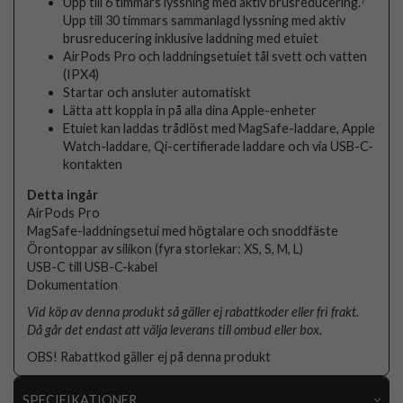
Upp till 6 timmars lyssning med aktiv brusreducering.⁷
Upp till 30 timmars sammanlagd lyssning med aktiv
brusreducering inklusive laddning med etuiet
AirPods Pro och laddningsetuiet tål svett och vatten
(IPX4)
Startar och ansluter automatiskt
Lätta att koppla in på alla dina Apple-enheter
Etuiet kan laddas trådlöst med MagSafe-laddare, Apple
Watch-laddare, Qi-certifierade laddare och via USB-C-
kontakten
Detta ingår
AirPods Pro
MagSafe-laddningsetui med högtalare och snoddfäste
Örontoppar av silikon (fyra storlekar: XS, S, M, L)
USB-C till USB-C-kabel
Dokumentation
Vid köp av denna produkt så gäller ej rabattkoder eller fri frakt.
Då går det endast att välja leverans till ombud eller box.
OBS! Rabattkod gäller ej på denna produkt
SPECIFIKATIONER