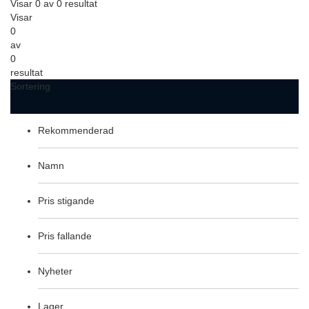
Visar 0 av 0 resultat
Visar
0
av
0
resultat
Sortering
Rekommenderad
Namn
Pris stigande
Pris fallande
Nyheter
Lager