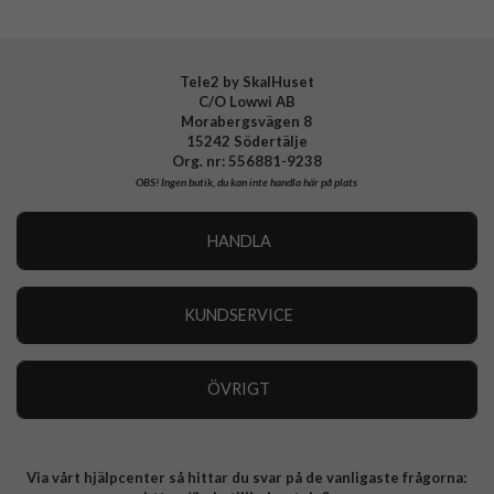
Tele2 by SkalHuset
C/O Lowwi AB
Morabergsvägen 8
15242 Södertälje
Org. nr: 556881-9238
OBS!
Ingen butik, du kan inte handla här på plats
HANDLA
Outlet
Nyheter
KUNDSERVICE
Varumärken
Kundservice
Specialkategorier
90 dagars öppet köp
ÖVRIGT
Köpevillkor
Om oss
Retur
Om cookies
Via vårt hjälpcenter så hittar du svar på de vanligaste frågorna:
Integritetspolicy