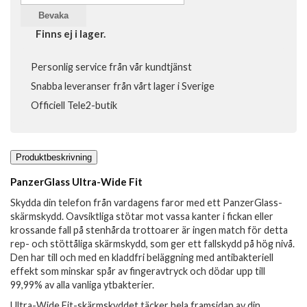
Bevaka
Finns ej i lager.
Personlig service från vår kundtjänst
Snabba leveranser från vårt lager i Sverige
Officiell Tele2-butik
Produktbeskrivning
PanzerGlass Ultra-Wide Fit
Skydda din telefon från vardagens faror med ett PanzerGlass-
skärmskydd. Oavsiktliga stötar mot vassa kanter i fickan eller
krossande fall på stenhårda trottoarer är ingen match för detta
rep- och stöttåliga skärmskydd, som ger ett fallskydd på hög nivå.
Den har till och med en kladdfri beläggning med antibakteriell
effekt som minskar spår av fingeravtryck och dödar upp till
99,99% av alla vanliga ytbakterier.
Ultra-Wide Fit-skärmskyddet täcker hela framsidan av din