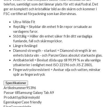
telefon, samtidigt som det lämnar plats för ett skal/fodral. Det
ger en komplett och kristallklar bild av din skärm och kommer i
FSC-certifierad förpackning som kan återvinnas.
Ultra-Wide Fit
Reptålig = Skyddar din enhet från repor orsakade av
vardagens faror.
Stöttålig = Håller din enhet säker från ditt vardagliga
fumlande, fall och skärmsprickor.
Längre livslängd
Diamond strength - starkast = Diamond strength är en
enhets bästa vän - och PanzerGlass absolut starkaste glas.
Antibakteriell = Bevisat döda upp till 99,99 % av alla vanliga
ytbakterier i enlighet med ISO 22196 och JIS Z 2801.
Fingeravtrycksresistent = Avvisar olja och vatten, minskar
spår av fingeravtryck
Specifikationer
Artikelnummer
95396
Passar till
Samsung Galaxy Tab A9
Produkttyp
Skärmskydd
Egenskaper
Case friendly
Färg
Genomskinlig