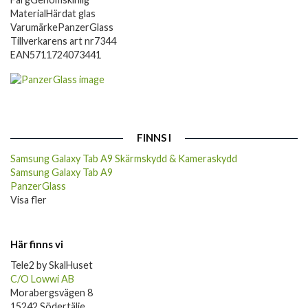
Material
Härdat glas
Varumärke
PanzerGlass
Tillverkarens art nr
7344
EAN
5711724073441
FINNS I
Samsung Galaxy Tab A9 Skärmskydd & Kameraskydd
Samsung Galaxy Tab A9
PanzerGlass
Visa fler
Här finns vi
Tele2 by SkalHuset
C/O Lowwi AB
Morabergsvägen 8
15242 Södertälje