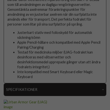
som tål användningen av dagliga rengöringsservetter.
Genomtänkta axelremmar förankringspunkter för
användning av en justerbar axelrem när din surfplatta inte
används eller för transport. Det perfekta fodralet för
personer som litar på sina surfplattor på språng.
Justerbart stativ med folioskydd för automatisk
väckning/sömn
Apple Pencil-hållare och kompatibel med Apple Pencil
Pairing/Charging
Testad för medicinska miljöer (UAG-fodralet kan
desinficeras med våtservetter och
desinfektionsmedel upprepade gånger utan att ändra
fodralets integritet.)
Inte kompatibel med Smart Keyboard eller Magic
Keyboard
SPECIFIKATIONER
Artikelnummer
105773
Passar till
iPad Pro 13 (M4/M5)