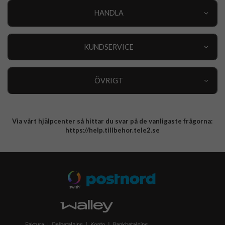
HANDLA
Outlet
Nyheter
KUNDSERVICE
Varumärken
Kundservice
Specialkategorier
90 dagars öppet köp
ÖVRIGT
Köpevillkor
Om oss
Retur
Om cookies
Via vårt hjälpcenter så hittar du svar på de vanligaste frågorna:
Integritetspolicy
https://help.tillbehor.tele2.se