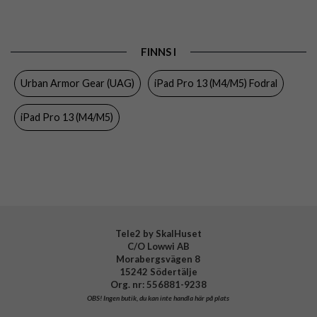
Produkttyp
Fodral
Egenskaper
Pennhållare, Stativfunktion
FINNS I
Färg
Röd
Urban Armor Gear (UAG)
iPad Pro 13 (M4/M5) Fodral
Material
Hårdplast (PC), Mjukplast (TPU), PU (Polyuretan)
iPad Pro 13 (M4/M5)
Varumärke
Urban Armor Gear (UAG)
Tillverkarens art nr
124476119049
EAN
840283913983
Tele2 by SkalHuset
C/O Lowwi AB
Morabergsvägen 8
15242 Södertälje
Org. nr: 556881-9238
OBS!
Ingen butik, du kan inte handla här på plats