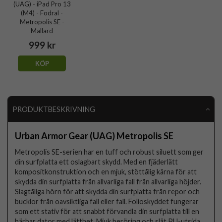
(UAG) - iPad Pro 13
(M4) - Fodral -
Metropolis SE -
Mallard
999 kr
KÖP
PRODUKTBESKRIVNING
Urban Armor Gear (UAG) Metropolis SE
Metropolis SE-serien har en tuff och robust siluett som ger
din surfplatta ett oslagbart skydd. Med en fjäderlätt
kompositkonstruktion och en mjuk, stöttålig kärna för att
skydda din surfplatta från allvarliga fall från allvarliga höjder.
Slagtåliga hörn för att skydda din surfplatta från repor och
bucklor från oavsiktliga fall eller fall. Folioskyddet fungerar
som ett stativ för att snabbt förvandla din surfplatta till en
bärbar dator med lätthet. Mjuk beröring och slät PU-utsida