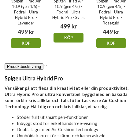
Spigen - iPad Air
Spigen - iPad Air
Spigen - iPad Air
10.9 (gen 4/5) -
10.9 (gen 4/5) -
10.9 (gen 4/5) -
Fodral - Ultra
Fodral - Ultra
Fodral - Ultra
Hybrid Pro -
Hybrid Pro - Svart
Hybrid Pro -
Lavender
Roseguld
499 kr
499 kr
449 kr
KÖP
KÖP
KÖP
Produktbeskrivning
Spigen Ultra Hybrid Pro
Var säker på att flexa din kreativitet eller din produktivitet.
Ultra Hybrid Pro är ultra konvertibel, byggd med en baksida
som förblir kristallklar och tål stötar tack vare Air Cushion
Technology. Håll dig ren och kristallklar, vi har dig.
Stöder fullt ut smart pen-funktioner
Inbyggt stöd för enkel handsfree-visning
Dubbla lager med Air Cushion Technology
Upphöjda kanter för skärm- och kameraskydd