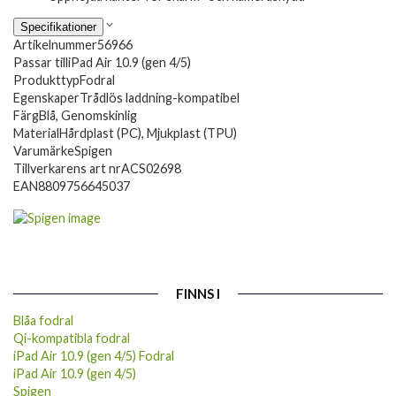
Specifikationer
Artikelnummer
56966
Passar till
iPad Air 10.9 (gen 4/5)
Produkttyp
Fodral
Egenskaper
Trådlös laddning-kompatibel
Färg
Blå, Genomskinlig
Material
Hårdplast (PC), Mjukplast (TPU)
Varumärke
Spigen
Tillverkarens art nr
ACS02698
EAN
8809756645037
FINNS I
Blåa fodral
Qi-kompatibla fodral
iPad Air 10.9 (gen 4/5) Fodral
iPad Air 10.9 (gen 4/5)
Spigen