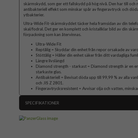
skärmskydd, som ger ett fallskydd på hög nivå. Den har till och
antibakteriell effekt som minskar spår av fingeravtryck och döda
ytbakterier.
Ultra-Wide Fit-skärmskyddet täcker hela framsidan av din telefo
skal/fodral. Det ger en komplett och kristallklar bild av din skä
förpackning som kan återvinnas.
Ultra-Wide Fit
Reptålig = Skyddar din enhet från repor orsakade av vard
Stöttålig = Håller din enhet säker från ditt vardagliga fum
Längre livslängd
Diamond strength - starkast = Diamond strength är en en
starkaste glas.
Antibakteriell = Bevisat döda upp till 99,99 % av alla va
och JIS Z 2801.
Fingeravtrycksresistent = Avvisar olja och vatten, minska
SPECIFIKATIONER
Artikelnummer
Passar till
iPad 10.9 (ge
Produkttyp