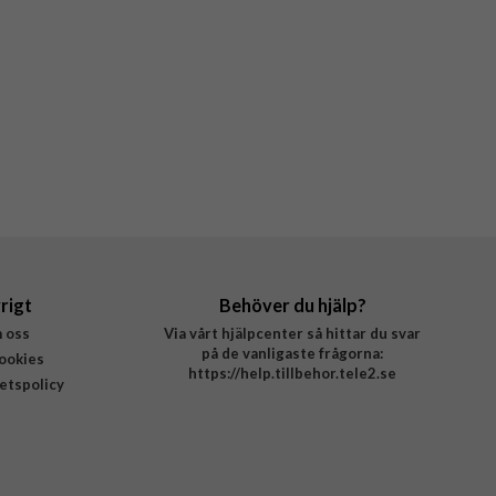
rigt
Behöver du hjälp?
 oss
Via vårt hjälpcenter så hittar du svar
på de vanligaste frågorna:
ookies
https://help.tillbehor.tele2.se
tetspolicy