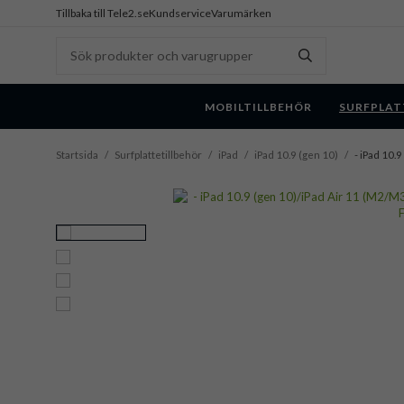
Tillbaka till Tele2.se
Kundservice
Varumärken
MOBILTILLBEHÖR
SURFPLAT
Startsida
/
Surfplattetillbehör
/
iPad
/
iPad 10.9 (gen 10)
/
- iPad 10.