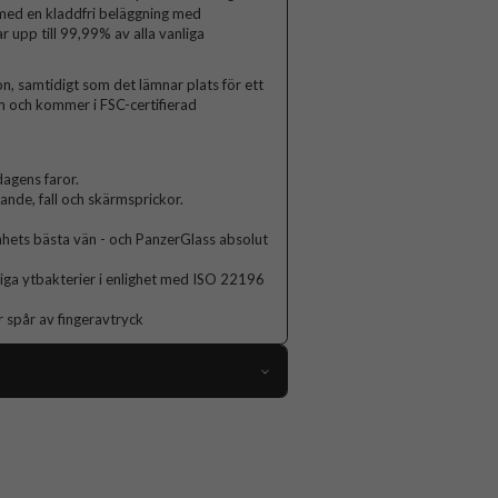
 med en kladdfri beläggning med
r upp till 99,99% av alla vanliga
n, samtidigt som det lämnar plats för ett
rm och kommer i FSC-certifierad
agens faror.
lande, fall och skärmsprickor.
hets bästa vän - och PanzerGlass absolut
nliga ytbakterier i enlighet med ISO 22196
r spår av fingeravtryck
112168
n 10), iPad 11 (A16), iPad Air 11 (M2/M3)
Skärmskydd