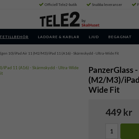
Officiell Tele2-butik
Snabba leveranser
P
TETILLBEHÖR
LADDARE & KABLAR
LJUD
BEGAGNAT
9 (gen 10)/iPad Air 11 (M2/M3)/iPad 11 (A16) - Skärmskydd - Ultra-Wide Fit
PanzerGlass - 
(M2/M3)/iPad 
Wide Fit
449 kr