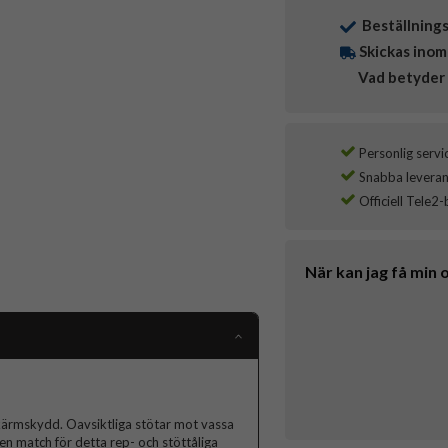
Beställning
Skickas inom
Vad betyder 
Personlig servi
Snabba leverans
Officiell Tele2-
När kan jag få min 
kärmskydd. Oavsiktliga stötar mot vassa
gen match för detta rep- och stöttåliga