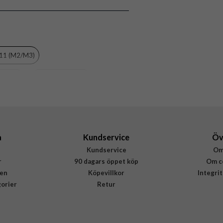
Case friendly
Genomskinlig
Härdat glas
 11 (M2/M3)
PanzerGlass
2833
(gen 10)
Skärmskydd i glas
5711724028335
a
Kundservice
Öv
Kundservice
Om
r
90 dagars öppet köp
Om c
en
Köpevillkor
Integri
gorier
Retur