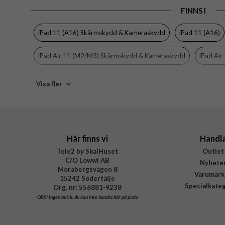
FINNS I
Egenskaper
Färg
iPad 11 (A16) Skärmskydd & Kameraskydd
iPad 11 (A16)
Material
iPad Air 11 (M2/M3) Skärmskydd & Kameraskydd
iPad Air
Varumärke
Tillverkarens art nr
iPad 10.9 (gen 10) Skärmskydd & Kameraskydd
iPad 10.9 
Visa fler
EAN
Case friendly skärmskydd
PanzerGlass
Skärmskydd
Här finns vi
Handl
Tele2 by SkalHuset
Outlet
C/O Lowwi AB
Nyhete
Morabergsvägen 8
Varumärk
15242 Södertälje
Specialkate
Org. nr: 556881-9238
OBS!
Ingen butik, du kan inte handla här på plats