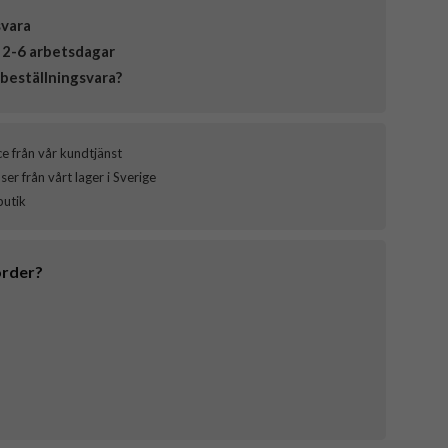
svara
 2-6 arbetsdagar
beställningsvara?
ce från vår kundtjänst
er från vårt lager i Sverige
butik
order?