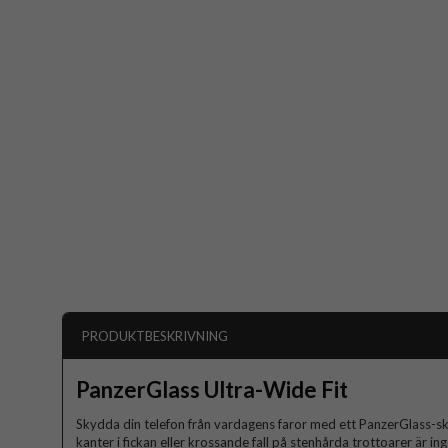
PRODUKTBESKRIVNING
PanzerGlass Ultra-Wide Fit
Skydda din telefon från vardagens faror med ett PanzerGlass-s
kanter i fickan eller krossande fall på stenhårda trottoarer är in