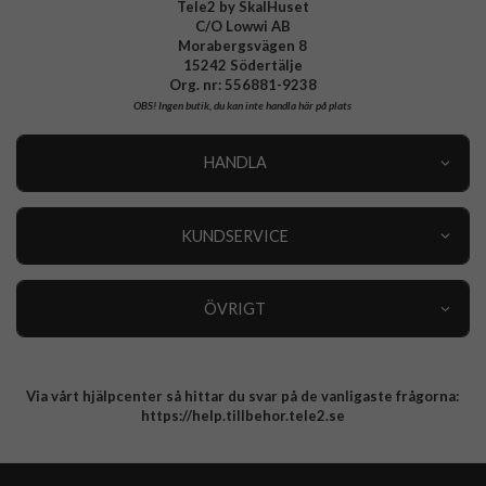
Tele2 by SkalHuset
C/O Lowwi AB
Morabergsvägen 8
15242 Södertälje
Org. nr: 556881-9238
OBS!
Ingen butik, du kan inte handla här på plats
HANDLA
Outlet
Nyheter
KUNDSERVICE
Varumärken
Kundservice
Specialkategorier
90 dagars öppet köp
ÖVRIGT
Köpevillkor
Om oss
Retur
Om cookies
Via vårt hjälpcenter så hittar du svar på de vanligaste frågorna:
Integritetspolicy
https://help.tillbehor.tele2.se