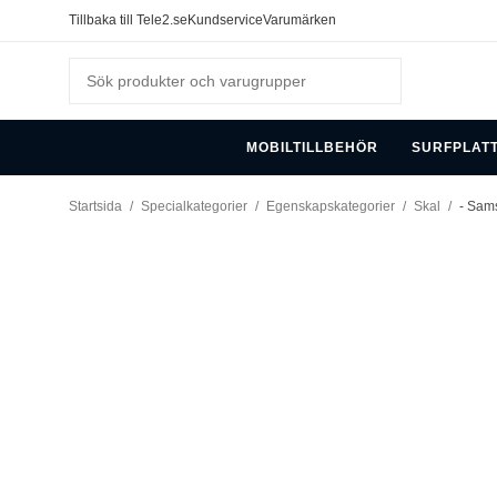
Tillbaka till Tele2.se
Kundservice
Varumärken
MOBILTILLBEHÖR
SURFPLAT
Startsida
/
Specialkategorier
/
Egenskapskategorier
/
Skal
/
- Sams