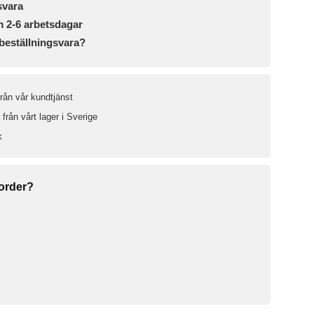
svara
m 2-6 arbetsdagar
beställningsvara?
från vår kundtjänst
från vårt lager i Sverige
k
 order?