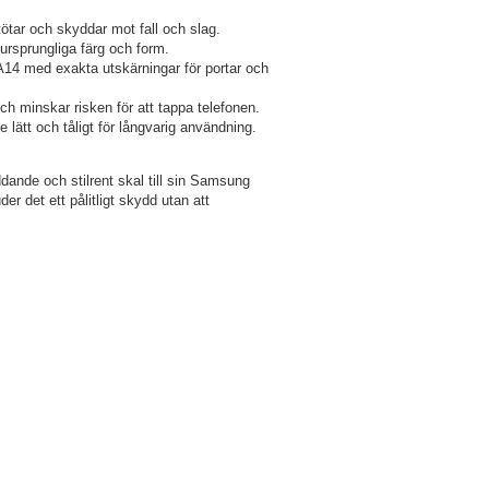
ötar och skyddar mot fall och slag.
ursprungliga färg och form.
14 med exakta utskärningar för portar och
h minskar risken för att tappa telefonen.
e lätt och tåligt för långvarig användning.
ddande och stilrent skal till sin Samsung
r det ett pålitligt skydd utan att