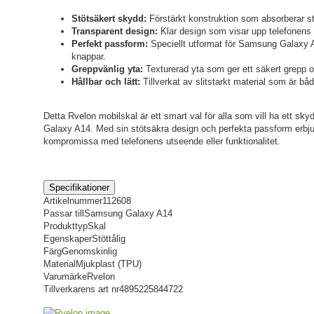
Stötsäkert skydd:
Förstärkt konstruktion som absorberar st
Transparent design:
Klar design som visar upp telefonens 
Perfekt passform:
Speciellt utformat för Samsung Galaxy A
knappar.
Greppvänlig yta:
Texturerad yta som ger ett säkert grepp oc
Hållbar och lätt:
Tillverkat av slitstarkt material som är båd
Detta Rvelon mobilskal är ett smart val för alla som vill ha ett sky
Galaxy A14. Med sin stötsäkra design och perfekta passform erbjude
kompromissa med telefonens utseende eller funktionalitet.
Specifikationer
Artikelnummer
112608
Passar till
Samsung Galaxy A14
Produkttyp
Skal
Egenskaper
Stöttålig
Färg
Genomskinlig
Material
Mjukplast (TPU)
Varumärke
Rvelon
Tillverkarens art nr
4895225844722