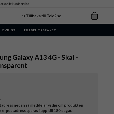
ersonlig kundservice
↪️ Tillbaka till Tele2.se
ÖVRIGT
TILLBEHÖRSPAKET
ung Galaxy A13 4G - Skal -
ransparent
t
tadress nedan så meddelar vi dig om produkten
in e-postadress sparas i upp till 180 dagar.