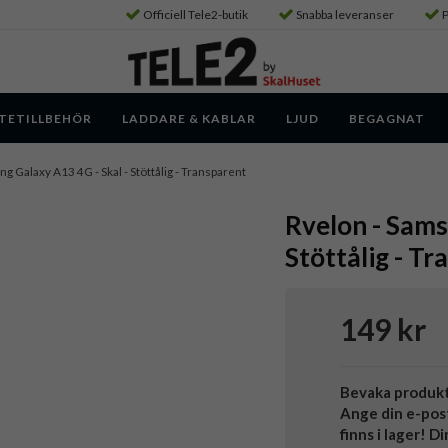
Officiell Tele2-butik
Snabba leveranser
P
TETILLBEHÖR
LADDARE & KABLAR
LJUD
BEGAGNAT
ng Galaxy A13 4G - Skal - Stöttålig - Transparent
Rvelon - Sams
Stöttålig - T
149 kr
Bevaka produk
Ange din e-pos
finns i lager! D