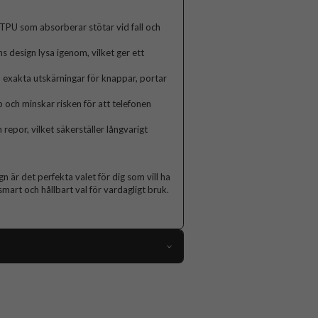
 TPU som absorberar stötar vid fall och
s design lysa igenom, vilket ger ett
xakta utskärningar för knappar, portar
 och minskar risken för att telefonen
epor, vilket säkerställer långvarigt
 är det perfekta valet för dig som vill ha
 smart och hållbart val för vardagligt bruk.
112461
Samsung Galaxy A13 4G