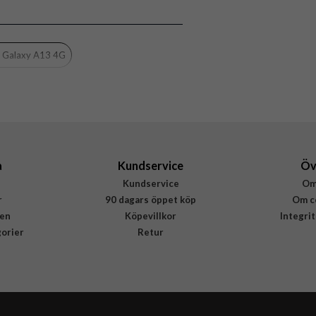
Skal
Stöttålig
Genomskinlig
 Galaxy A13 4G
Mjukplast (TPU)
Rvelon
4895225825554
a
Kundservice
Öv
Kundservice
Om
r
90 dagars öppet köp
Om c
en
Köpevillkor
Integri
gorier
Retur