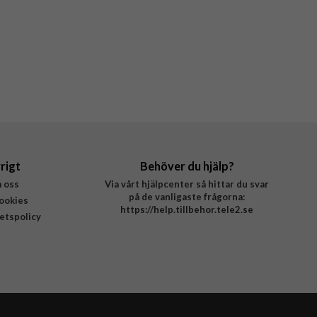
rigt
Behöver du hjälp?
 oss
Via vårt hjälpcenter så hittar du svar
på de vanligaste frågorna:
ookies
https://help.tillbehor.tele2.se
tetspolicy