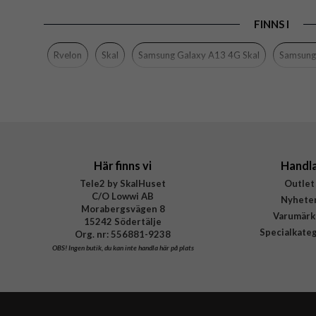
Produkttyp
FINNS I
Egenskaper
Färg
Rvelon
Skal
Samsung Galaxy A13 4G Skal
Samsung
Material
Varumärke
Tillverkarens art nr
Här finns vi
Handl
Tele2 by SkalHuset
Outlet
C/O Lowwi AB
Nyhete
Morabergsvägen 8
Varumärk
15242 Södertälje
Specialkate
Org. nr: 556881-9238
OBS!
Ingen butik, du kan inte handla här på plats