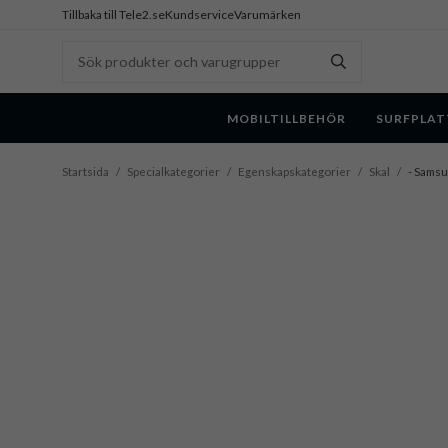
Tillbaka till Tele2.se
Kundservice
Varumärken
MOBILTILLBEHÖR
SURFPLAT
Startsida
/
Specialkategorier
/
Egenskapskategorier
/
Skal
/
- Samsu