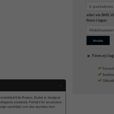
eller via SMS. 
finns i lager.
Bevaka
Finns ej i lag
Personli
Snabba l
Officiel
obilskal från Rvelon. Skalet är designat
eleganta utseende. Perfekt för användare
ldesign samtidigt som den skyddas mot