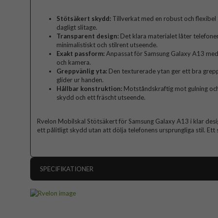
Stötsäkert skydd:
Tillverkat med en robust och flexibel
dagligt slitage.
Transparent design:
Det klara materialet låter telefonen
minimalistiskt och stilrent utseende.
Exakt passform:
Anpassat för Samsung Galaxy A13 med e
och kamera.
Greppvänlig yta:
Den texturerade ytan ger ett bra grepp
glider ur handen.
Hållbar konstruktion:
Motståndskraftig mot gulning och r
skydd och ett fräscht utseende.
Rvelon Mobilskal Stötsäkert för Samsung Galaxy A13 i klar design
ett pålitligt skydd utan att dölja telefonens ursprungliga stil. Ett
SPECIFIKATIONER
Artikelnummer
Passar till