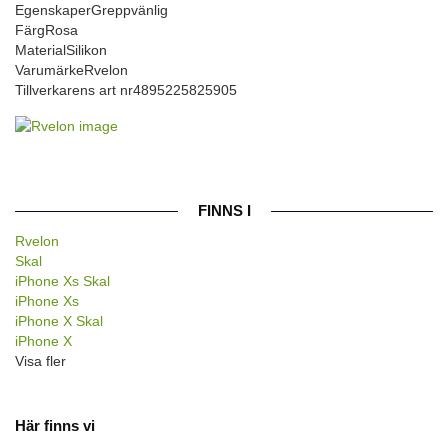
Egenskaper
Greppvänlig
Färg
Rosa
Material
Silikon
Varumärke
Rvelon
Tillverkarens art nr
4895225825905
FINNS I
Rvelon
Skal
iPhone Xs Skal
iPhone Xs
iPhone X Skal
iPhone X
Visa fler
Här finns vi