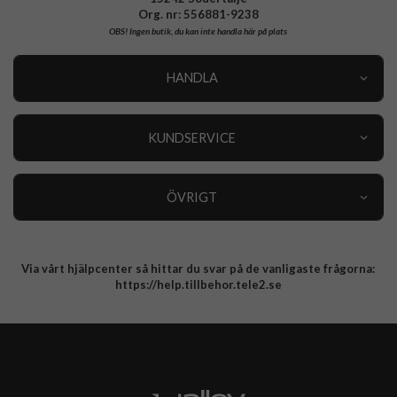
Org. nr: 556881-9238
OBS!
Ingen butik, du kan inte handla här på plats
HANDLA
Outlet
Nyheter
KUNDSERVICE
Varumärken
Kundservice
Specialkategorier
90 dagars öppet köp
ÖVRIGT
Köpevillkor
Om oss
Retur
Om cookies
Via vårt hjälpcenter så hittar du svar på de vanligaste frågorna:
Integritetspolicy
https://help.tillbehor.tele2.se