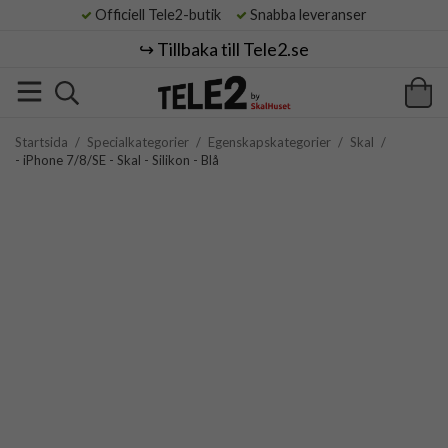
Officiell Tele2-butik
Snabba leveranser
↪️ Tillbaka till Tele2.se
Startsida
/
Specialkategorier
/
Egenskapskategorier
/
Skal
/
- iPhone 7/8/SE - Skal - Silikon - Blå