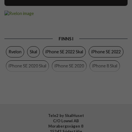
Artikelnummer
111083
Passar
iPhone 7, iPhone 8, iPhone SE 2020, iPhone SE
till
2022
Produkttyp
Skal
FINNS I
Egenskaper
Greppvänlig
Rvelon
Skal
iPhone SE 2022 Skal
iPhone SE 2022
Färg
Blå
iPhone SE 2020 Skal
iPhone SE 2020
iPhone 8 Skal
Material
Silikon
Varumärke
Rvelon
iPhone 7 Skal
iPhone 8
iPhone 7
Tillverkarens art nr
4895225825981
Tele2 by SkalHuset
C/O Lowwi AB
Morabergsvägen 8
15242 Södertälje