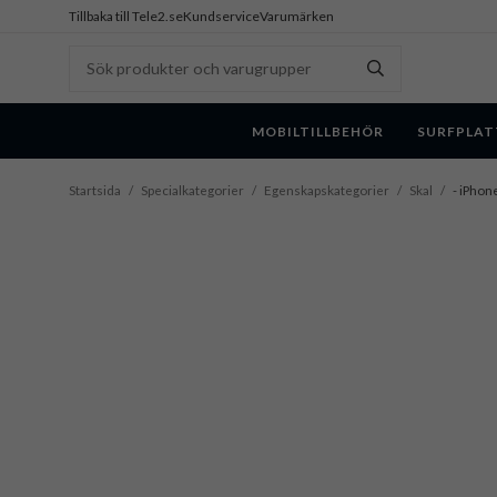
Tillbaka till Tele2.se
Kundservice
Varumärken
MOBILTILLBEHÖR
SURFPLAT
Startsida
/
Specialkategorier
/
Egenskapskategorier
/
Skal
/
- iPhone