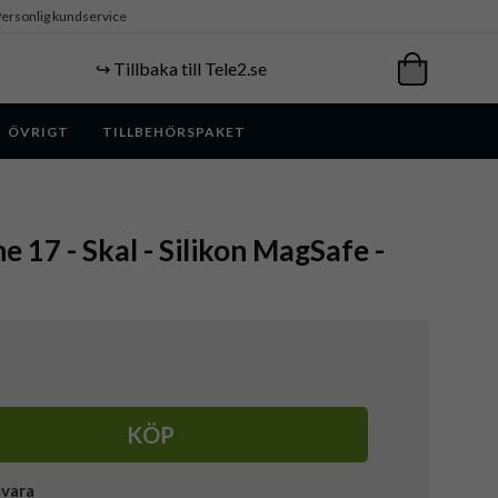
ersonlig kundservice
↪️ Tillbaka till Tele2.se
ÖVRIGT
TILLBEHÖRSPAKET
e 17 - Skal - Silikon MagSafe -
KÖP
svara