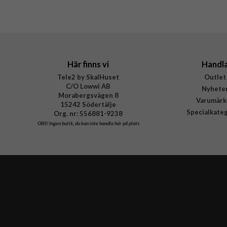
Varumärke
Tillverkarens art nr
Här finns vi
Handl
Tele2 by SkalHuset
Outlet
C/O Lowwi AB
Nyhete
Morabergsvägen 8
Varumärk
15242 Södertälje
Specialkate
Org. nr: 556881-9238
OBS!
Ingen butik, du kan inte handla här på plats