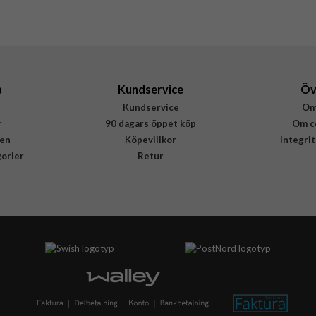
Rvelon
4894969116232
a
Kundservice
Öv
Kundservice
Om
r
90 dagars öppet köp
Om c
en
Köpevillkor
Integri
gorier
Retur