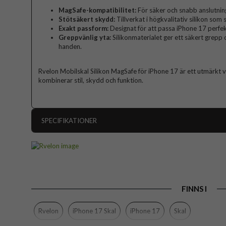
MagSafe-kompatibilitet:
För säker och snabb anslutning
Stötsäkert skydd:
Tillverkat i högkvalitativ silikon som 
Exakt passform:
Designat för att passa iPhone 17 perfek
Greppvänlig yta:
Silikonmaterialet ger ett säkert grepp o
handen.
Rvelon Mobilskal Silikon MagSafe för iPhone 17 är ett utmärkt va
kombinerar stil, skydd och funktion.
SPECIFIKATIONER
Artikelnummer
Passar till
Produkttyp
FINNS I
Egenskaper
Färg
Rvelon
iPhone 17 Skal
iPhone 17
Skal
Material