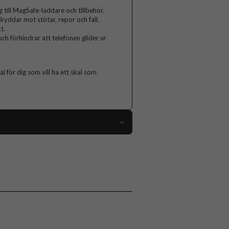
 till MagSafe-laddare och tillbehör.
skyddar mot stötar, repor och fall.
t.
ch förhindrar att telefonen glider ur
l för dig som vill ha ett skal som
113119
iPhone 17
Skal
Greppvänlig, MagSafe-kompatibel
Gul
Silikon