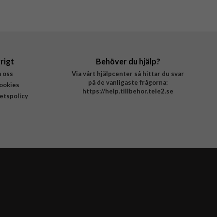
rigt
Behöver du hjälp?
 oss
Via vårt hjälpcenter så hittar du svar
på de vanligaste frågorna:
ookies
https://help.tillbehor.tele2.se
tetspolicy