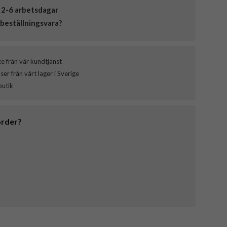
 2-6 arbetsdagar
beställningsvara?
ce från vår kundtjänst
er från vårt lager i Sverige
butik
order?