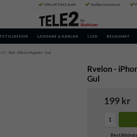
Officiell Tele2-butik
Snabba leveranser
P
TETILLBEHÖR
LADDARE & KABLAR
LJUD
BEGAGNAT
 17 - Skal - Silikon MagSafe - Gul
Rvelon - iPhon
Gul
199 kr
Beställning