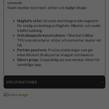
utseende.
Skalet skyddar mot repor, stötar och dagligt slitage.
MagSafe-stöd:
Utrustat med integrerade magneter
för smidig användning av MagSafe-tillbehör och snabb
trådlös laddning.
Stötdämpande konstruktion:
Tillverkat i hållbar
TPU som absorberar stötar och motverkar skador vid
fall.
Perfekt passform:
Precisa utskärningar som ger
enkel åtkomst till alla portar, knappar och kameror.
Säkert grepp:
Greppvänlig yta som minskar risken för
oavsiktliga tapp.
SPECIFIKATIONER
Artikelnummer
110179
Passar till
iPhone 17