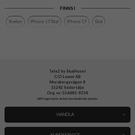
Produkttyp
Skal
FINNS I
Egenskaper
MagSafe-kompatibel
Rvelon
iPhone 17 Skal
iPhone 17
Skal
Färg
Svart
Material
Mjukplast (TPU)
Varumärke
Rvelon
Tillverkarens art nr
4894969102778
Tele2 by SkalHuset
C/O Lowwi AB
Morabergsvägen 8
15242 Södertälje
Org. nr: 556881-9238
OBS!
Ingen butik, du kan inte handla här på plats
HANDLA
Outlet
Nyheter
KUNDSERVICE