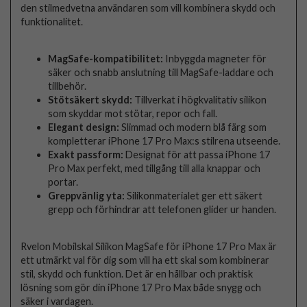
den stilmedvetna användaren som vill kombinera skydd och
funktionalitet.
MagSafe-kompatibilitet:
Inbyggda magneter för
säker och snabb anslutning till MagSafe-laddare och
tillbehör.
Stötsäkert skydd:
Tillverkat i högkvalitativ silikon
som skyddar mot stötar, repor och fall.
Elegant design:
Slimmad och modern blå färg som
kompletterar iPhone 17 Pro Max:s stilrena utseende.
Exakt passform:
Designat för att passa iPhone 17
Pro Max perfekt, med tillgång till alla knappar och
portar.
Greppvänlig yta:
Silikonmaterialet ger ett säkert
grepp och förhindrar att telefonen glider ur handen.
Rvelon Mobilskal Silikon MagSafe för iPhone 17 Pro Max är
ett utmärkt val för dig som vill ha ett skal som kombinerar
stil, skydd och funktion. Det är en hållbar och praktisk
lösning som gör din iPhone 17 Pro Max både snygg och
säker i vardagen.