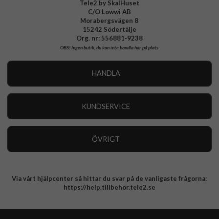
Tele2 by SkalHuset
C/O Lowwi AB
Morabergsvägen 8
15242 Södertälje
Org. nr: 556881-9238
OBS!
Ingen butik, du kan inte handla här på plats
HANDLA
Outlet
Nyheter
KUNDSERVICE
Varumärken
Kundservice
Specialkategorier
90 dagars öppet köp
ÖVRIGT
Köpevillkor
Om oss
Retur
Om cookies
Via vårt hjälpcenter så hittar du svar på de vanligaste frågorna:
Integritetspolicy
https://help.tillbehor.tele2.se