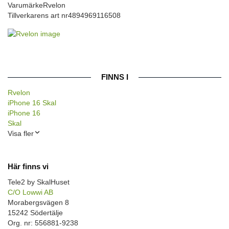
Varumärke
Rvelon
Tillverkarens art nr
4894969116508
FINNS I
Rvelon
iPhone 16 Skal
iPhone 16
Skal
Visa fler
Här finns vi
Tele2 by SkalHuset
C/O Lowwi AB
Morabergsvägen 8
15242 Södertälje
Org. nr: 556881-9238