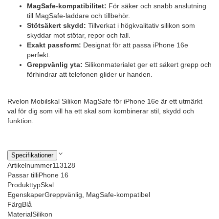
MagSafe-kompatibilitet:
För säker och snabb anslutning
till MagSafe-laddare och tillbehör.
Stötsäkert skydd:
Tillverkat i högkvalitativ silikon som
skyddar mot stötar, repor och fall.
Exakt passform:
Designat för att passa iPhone 16e
perfekt.
Greppvänlig yta:
Silikonmaterialet ger ett säkert grepp och
förhindrar att telefonen glider ur handen.
Rvelon Mobilskal Silikon MagSafe för iPhone 16e är ett utmärkt
val för dig som vill ha ett skal som kombinerar stil, skydd och
funktion.
Specifikationer
Artikelnummer
113128
Passar till
iPhone 16
Produkttyp
Skal
Egenskaper
Greppvänlig, MagSafe-kompatibel
Färg
Blå
Material
Silikon