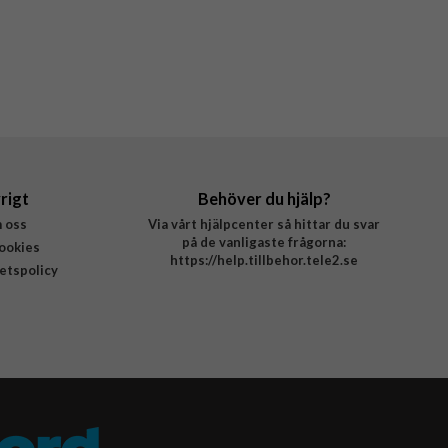
rigt
Behöver du hjälp?
 oss
Via vårt hjälpcenter så hittar du svar
på de vanligaste frågorna:
ookies
https://help.tillbehor.tele2.se
tetspolicy