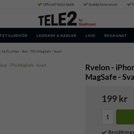
Officiell Tele2-butik
Snabba leveranser
P
TETILLBEHÖR
LADDARE & KABLAR
LJUD
BEGAGNAT
e 16 Pro Max - Skal - TPU MagSafe - Svart
Rvelon - iPho
MagSafe - Sva
199 kr
Beställning