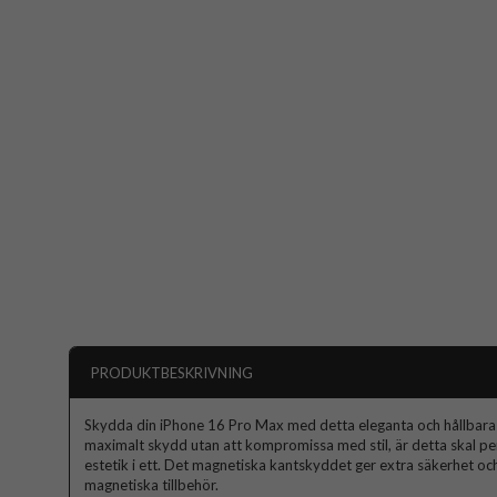
PRODUKTBESKRIVNING
Skydda din iPhone 16 Pro Max med detta eleganta och hållbara s
maximalt skydd utan att kompromissa med stil, är detta skal per
estetik i ett. Det magnetiska kantskyddet ger extra säkerhet oc
magnetiska tillbehör.