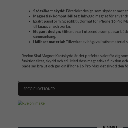
Stötsäkert skydd:
Förstärkt design som skyddar mot stöt
Magnetisk kompatibilitet:
Inbyggd magnet för användni
Exakt passform:
Specifikt utformat för iPhone 16 Pro M
till knappar och portar.
Elegant design:
Stilrent svart utseende som passar både
sammanhang.
Hållbart material:
Tillverkat av högkvalitativt material 
Rvelon Skal Magnet Kantskydd är det perfekta valet för dig som 
funktionalitet, skydd och stil. Med dess magnetiska funktion och
både ser bra ut och ger din iPhone 16 Pro Max det skydd den fö
SPECIFIKATIONER
Artikelnummer
Passar till
Produkttyp
FINNS I
Egenskaper