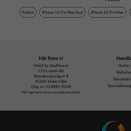
Färg
Rvelon
iPhone 16 Pro Max Skal
iPhone 16 Pro Max
Material
Varumärke
Tillverkarens art nr
Här finns vi
Handl
Tele2 by SkalHuset
Outlet
C/O Lowwi AB
Nyhete
Morabergsvägen 8
Varumärk
15242 Södertälje
Specialkate
Org. nr: 556881-9238
OBS!
Ingen butik, du kan inte handla här på plats