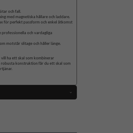
ar och fall.
ng med magnetiska hållare och laddare.
ax för perfekt passform och enkel åtkomst
 professionella och vardagliga
som motstår slitage och håller länge.
vill ha ett skal som kombinerar
 robusta konstruktion får du ett skal som
rtjänar.
110926
iPhone 16 Pro Max
Skal
MagSafe-kompatibel, Stöttålig