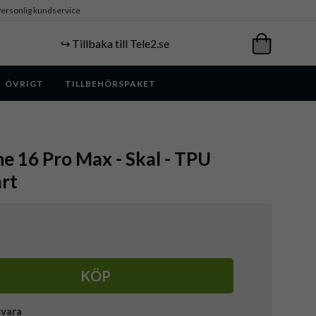
ersonlig kundservice
↪️ Tillbaka till Tele2.se
ÖVRIGT
TILLBEHÖRSPAKET
ne 16 Pro Max - Skal - TPU
rt
KÖP
svara