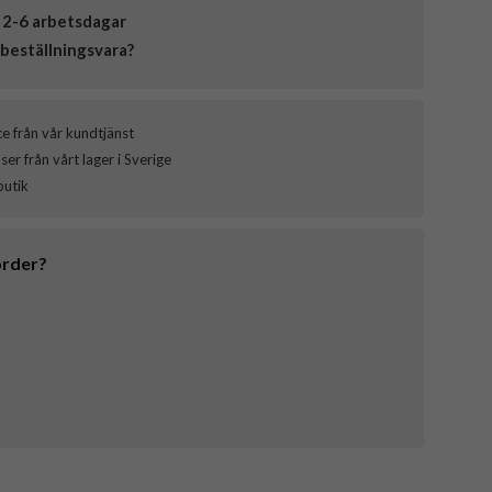
 2-6 arbetsdagar
beställningsvara?
ce från vår kundtjänst
er från vårt lager i Sverige
butik
order?