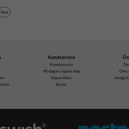
Svart
Skal
Mjukplast (TPU)
Rvelon
4894969047642
a
Kundservice
Öv
Kundservice
Om
r
90 dagars öppet köp
Om c
en
Köpevillkor
Integri
gorier
Retur