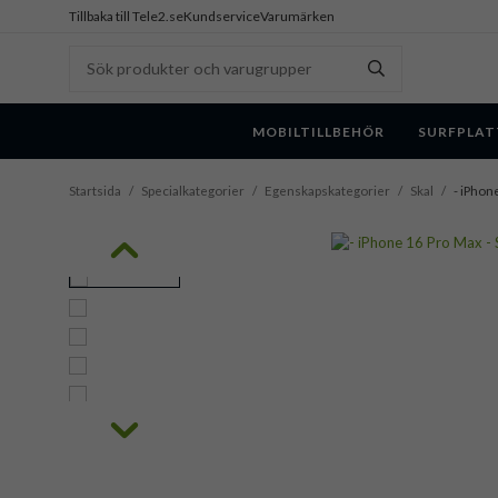
Tillbaka till Tele2.se
Kundservice
Varumärken
MOBILTILLBEHÖR
SURFPLAT
Startsida
/
Specialkategorier
/
Egenskapskategorier
/
Skal
/
- iPhon