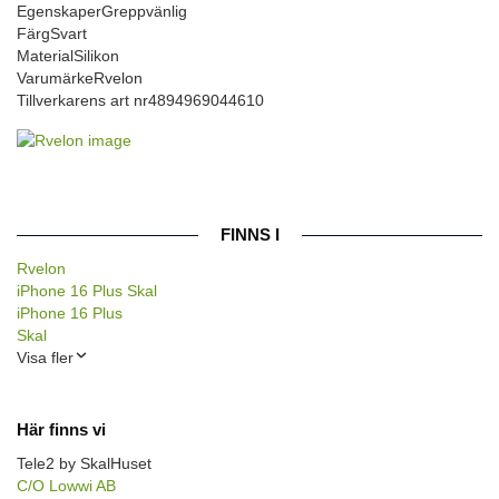
Egenskaper
Greppvänlig
Färg
Svart
Material
Silikon
Varumärke
Rvelon
Tillverkarens art nr
4894969044610
FINNS I
Rvelon
iPhone 16 Plus Skal
iPhone 16 Plus
Skal
Visa fler
Här finns vi
Tele2 by SkalHuset
C/O Lowwi AB