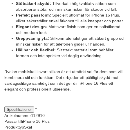
Stötsäkert skydd:
Tillverkat i högkvalitativ silikon som
absorberar stötar och minskar risken för skador vid fall.
Perfekt passform:
Speciellt utformat för iPhone 16 Plus,
vilket säkerställer enkel åtkomst till alla knappar och portar.
Elegant design:
Mattsvart finish som ger en sofistikerad
och modern look.
Greppvänlig yta:
Silikonmaterialet ger ett säkert grepp och
minskar risken för att telefonen glider ur handen.
Hållbar och flexibel:
Slitstarkt material som behåller
formen och inte spricker vid daglig användning.
Rvelon mobilskal i svart silikon är ett utmärkt val för dem som vill
kombinera stil och funktion. Det erbjuder ett pålitligt skydd mot
vardagsslitage samtidigt som det ger din iPhone 16 Plus ett
elegant och professionellt utseende.
Specifikationer
Artikelnummer
112910
Passar till
iPhone 16 Plus
Produkttyp
Skal