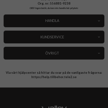
Org. nr: 556881-9238
OBS!
Ingen butik, du kan inte handla här på plats
HANDLA
Outlet
Nyheter
KUNDSERVICE
Varumärken
Kundservice
Specialkategorier
90 dagars öppet köp
ÖVRIGT
Köpevillkor
Om oss
Retur
Om cookies
Via vårt hjälpcenter så hittar du svar på de vanligaste frågorna:
Integritetspolicy
https://help.tillbehor.tele2.se