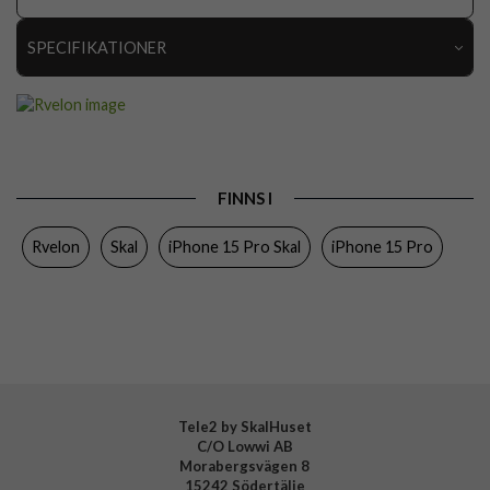
SPECIFIKATIONER
Artikelnummer
112908
Passar till
iPhone 15 Pro
Produkttyp
Skal
FINNS I
Egenskaper
MagSafe-kompatibel, Stöttålig
Rvelon
Skal
iPhone 15 Pro Skal
iPhone 15 Pro
Färg
Genomskinlig
Material
Mjukplast (TPU)
Varumärke
Rvelon
Tillverkarens art nr
4894969047574
Tele2 by SkalHuset
C/O Lowwi AB
Morabergsvägen 8
15242 Södertälje