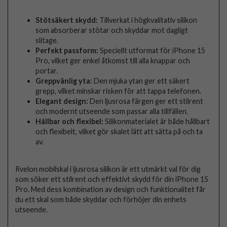
Stötsäkert skydd:
Tillverkat i högkvalitativ silikon
som absorberar stötar och skyddar mot dagligt
slitage.
Perfekt passform:
Speciellt utformat för iPhone 15
Pro, vilket ger enkel åtkomst till alla knappar och
portar.
Greppvänlig yta:
Den mjuka ytan ger ett säkert
grepp, vilket minskar risken för att tappa telefonen.
Elegant design:
Den ljusrosa färgen ger ett stilrent
och modernt utseende som passar alla tillfällen.
Hållbar och flexibel:
Silikonmaterialet är både hållbart
och flexibelt, vilket gör skalet lätt att sätta på och ta
av.
Rvelon mobilskal i ljusrosa silikon är ett utmärkt val för dig
som söker ett stilrent och effektivt skydd för din iPhone 15
Pro. Med dess kombination av design och funktionalitet får
du ett skal som både skyddar och förhöjer din enhets
utseende.