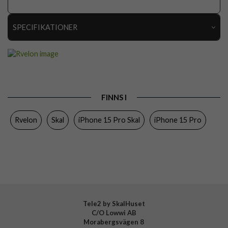
SPECIFIKATIONER
Artikelnummer
112681
Passar till
iPhone 15 Pro
Produkttyp
Skal
FINNS I
Egenskaper
Greppvänlig
Rvelon
Skal
iPhone 15 Pro Skal
iPhone 15 Pro
Färg
Rosa
Material
Silikon
Varumärke
Rvelon
Tillverkarens art nr
4895225851102
Tele2 by SkalHuset
C/O Lowwi AB
Morabergsvägen 8