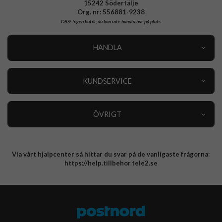
15242 Södertälje
Org. nr: 556881-9238
OBS!
Ingen butik, du kan inte handla här på plats
HANDLA
Outlet
Nyheter
KUNDSERVICE
Varumärken
Kundservice
Specialkategorier
90 dagars öppet köp
ÖVRIGT
Köpevillkor
Om oss
Retur
Om cookies
Via vårt hjälpcenter så hittar du svar på de vanligaste frågorna:
Integritetspolicy
https://help.tillbehor.tele2.se